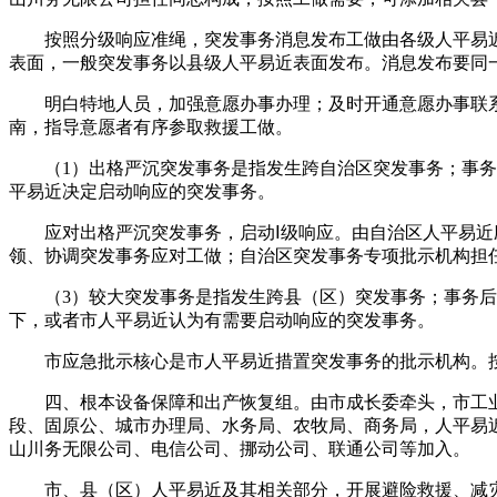
按照分级响应准绳，突发事务消息发布工做由各级人平易近
表面，一般突发事务以县级人平易近表面发布。消息发布要同
明白特地人员，加强意愿办事办理；及时开通意愿办事联系
南，指导意愿者有序参取救援工做。
（1）出格严沉突发事务是指发生跨自治区突发事务；事务后果
平易近决定启动响应的突发事务。
应对出格严沉突发事务，启动Ⅰ级响应。由自治区人平易近应
领、协调突发事务应对工做；自治区突发事务专项批示机构担
（3）较大突发事务是指发生跨县（区）突发事务；事务后果曾经
下，或者市人平易近认为有需要启动响应的突发事务。
市应急批示核心是市人平易近措置突发事务的批示机构。按
四、根本设备保障和出产恢复组。由市成长委牵头，市工业
段、固原公、城市办理局、水务局、农牧局、商务局，人平易
山川务无限公司、电信公司、挪动公司、联通公司等加入。
市、县（区）人平易近及其相关部分，开展避险救援、减灾