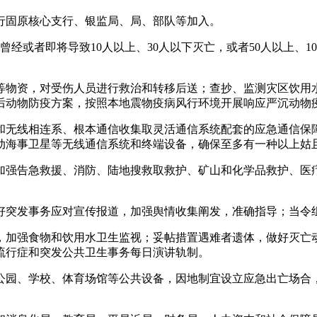
固原核心支行、银监局、局、部队等加入。
者即将导致10人以上、30人以下灭亡，或者50人以上、100
物资，对受伤人员进行救治和转移后送；查抄、监测灾区饮用水
后动物防疫方案，按照本地震物疫病风行环境开展响应严沉动物
无线相连系、根本通信收集取灵活通信系统配套的应急通信保障
动海事卫星等无线通信系统和终端设备，确保至多有一种以上姑
强告急救援、消防、陆地搜救取救护、矿山和化学品救护、医疗
突发事务应对宣传报道，加强舆情收集阐发，准确指导；当令
加强食物和饮用水卫生监视；妥帖措置遇难者遗体，做好灭亡动
流行症和突发公共卫生事务每日演讲轨制。
园、学校、体育场馆等公共设备，因地制宜设立应急出亡场合，