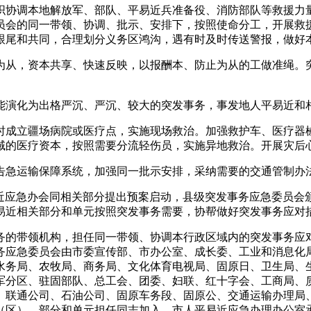
协调本地解放军、部队、平易近兵准备役、消防部队等救援力量
员会的同一带领、协调、批示、安排下，按照使命分工，开展救
跟尾和共同，合理划分义务区鸿沟，遇有时及时传送警报，做好
从，资本共享、快速反映，以报酬本、防止为从的工做准绳。突
演化为出格严沉、严沉、较大的突发事务，事发地人平易近和
成立疆场病院或医疗点，实施现场救治。加强救护车、医疗器械
域的医疗资本，按照需要分流轻伤员，实施异地救治。开展灾后
运输保障系统，加强同一批示安排，采纳需要的交通管制办法
应急办会同相关部分提出预案启动，县级突发事务应急委员会颁
易近相关部分和单元按照突发事务需要，协帮做好突发事务应对
的带领机构，担任同一带领、协调本行政区域内的突发事务应对
务应急委员会由市委宣传部、市办公室、成长委、工业和消息化
水务局、农牧局、商务局、文化体育电视局、固原日、卫生局、
军分区、驻固部队、总工会、团委、妇联、红十字会、工商局、
、联通公司、石油公司、固原车务段、固原公、交通运输办理局
（区）、部分和单元担任同志加入。市人平易近应急办理办公室