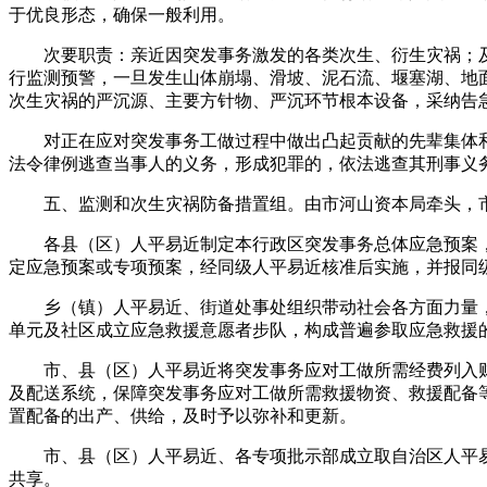
于优良形态，确保一般利用。
次要职责：亲近因突发事务激发的各类次生、衍生灾祸；及
行监测预警，一旦发生山体崩塌、滑坡、泥石流、堰塞湖、地
次生灾祸的严沉源、主要方针物、严沉环节根本设备，采纳告
对正在应对突发事务工做过程中做出凸起贡献的先辈集体和
法令律例逃查当事人的义务，形成犯罪的，依法逃查其刑事义
五、监测和次生灾祸防备措置组。由市河山资本局牵头，市
各县（区）人平易近制定本行政区突发事务总体应急预案，
定应急预案或专项预案，经同级人平易近核准后实施，并报同
乡（镇）人平易近、街道处事处组织带动社会各方面力量，
单元及社区成立应急救援意愿者步队，构成普遍参取应急救援
市、县（区）人平易近将突发事务应对工做所需经费列入财
及配送系统，保障突发事务应对工做所需救援物资、救援配备
置配备的出产、供给，及时予以弥补和更新。
市、县（区）人平易近、各专项批示部成立取自治区人平易
共享。