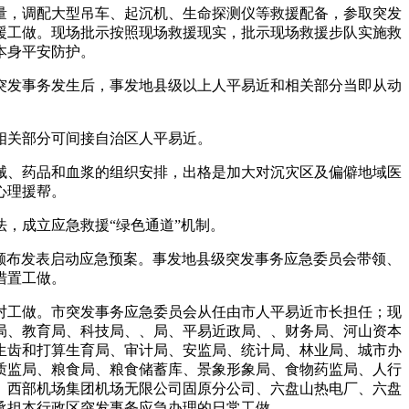
，调配大型吊车、起沉机、生命探测仪等救援配备，参取突发
援工做。现场批示按照现场救援现实，批示现场救援步队实施救
本身平安防护。
发事务发生后，事发地县级以上人平易近和相关部分当即从动
相关部分可间接自治区人平易近。
、药品和血浆的组织安排，出格是加大对沉灾区及偏僻地域医
心理援帮。
，成立应急救援“绿色通道”机制。
布发表启动应急预案。事发地县级突发事务应急委员会带领、
措置工做。
工做。市突发事务应急委员会从任由市人平易近市长担任；现
局、教育局、科技局、、局、平易近政局、、财务局、河山资本
生齿和打算生育局、审计局、安监局、统计局、林业局、城市办
质监局、粮食局、粮食储蓄库、景象形象局、食物药监局、人行
、西部机场集团机场无限公司固原分公司、六盘山热电厂、六盘
承担本行政区突发事务应急办理的日常工做。