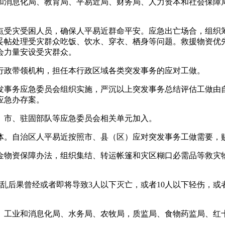
消息化局、教育局、平易近局、财务局、人力资本和社会保障局
受灾受困人员，确保人平易近群命平安。应急出亡场合，组织筹
妥帖处理受灾群众吃饭、饮水、穿衣、栖身等问题。救援物资优
会力量安设受灾群众。
政带领机构，担任本行政区域各类突发事务的应对工做。
事务应急委员会组织实施，严沉以上突发事务总结评估工做由自
应急办存案。
市、驻固部队等应急委员会相关单元加入。
。自治区人平易近按照市、县（区）应对突发事务工做需要，
物资保障办法，组织集结、转运帐篷和灾区糊口必需品等救灾物
果曾经或者即将导致3人以下灭亡，或者10人以下轻伤，或者
工业和消息化局、水务局、农牧局，质监局、食物药监局、红