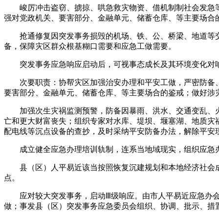
峻厉冲击盗窃、掳掠、哄急救灾物资、借机制制社会发急等
强对党政机关、要害部分、金融单元、储蓄仓库、等主要场合
抢通修复因突发事务损毁的机场、铁、公、桥梁、地道等交
备，保障灾区群众根基糊口需要和应急工做需要。
突发事务应急响应启动后，可视事态成长及其环境变化对响
次要职责：协帮灾区加强治安办理和平安工做，严密防备、
要害部分、金融单元、储蓄仓库、等主要场合的鉴戒；做好涉
加强次生灾祸监测预警，防备因暴雨、洪水、交通变乱、火
亡和更大财富丧失；组织专家对水库、堤坝、堰塞湖、地质灾
配电线等沉点设备的查抄，及时采纳平安防备办法，解除平安
成立健全应急办理培训轨制，连系当地域现实，组织应急办
县（区）人平易近该当按照恢复沉建规划和本地经济社会成
点。
应对较大突发事务，启动Ⅲ级响应。由市人平易近应急办会
做；事发县（区）突发事务应急委员会组织、协调、批示、措