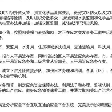
时组织扑救火警，措置化学品泄露变乱，做好灾区防火以及灾区
面塌陷等险情，及时组织分散群众；加强河湖水质监测和化学品
急措置办法并加强；加强灾区监测，减轻或消弭污染风险。
小我，按照相关赐与表扬和励；对正在应对突发事务工做中玩忽
务。
、安监局、水务局、住房和城乡扶植局、交通运输局、科技局、
报市人平易近存案，同时报自治区人平易近应急办存案。市、县
级人平易近应急办和上级营业从管部分、人平易近应急办存案。
成立下层抢险救援步队，加强日常办理和培训。各县（区）、各
的社会带动机制。
务预算，制定应急资金保障办法、利用法子和办理、监视轨制，
等的出产供应。做好应急物资储蓄工做，并通过取相关出产运营
近分析应急平台互联互通的应急平台系统，完美批示协和谐谍报