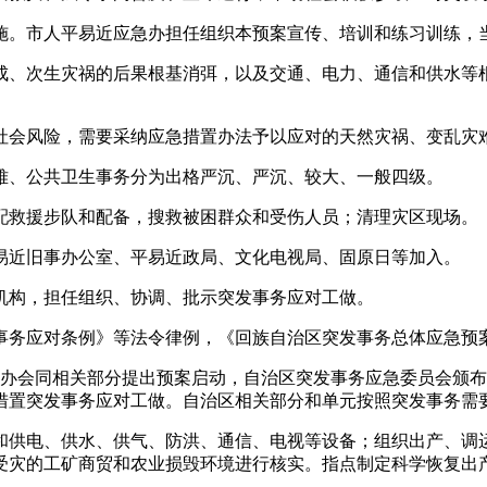
。市人平易近应急办担任组织本预案宣传、培训和练习训练，
、次生灾祸的后果根基消弭，以及交通、电力、通信和供水等根
会风险，需要采纳应急措置办法予以应对的天然灾祸、变乱灾
、公共卫生事务分为出格严沉、严沉、较大、一般四级。
救援步队和配备，搜救被困群众和受伤人员；清理灾区现场。
近旧事办公室、平易近政局、文化电视局、固原日等加入。
构，担任组织、协调、批示突发事务应对工做。
务应对条例》等法令律例，《回族自治区突发事务总体应急预
会同相关部分提出预案启动，自治区突发事务应急委员会颁布
措置突发事务应对工做。自治区相关部分和单元按照突发事务需
供电、供水、供气、防洪、通信、电视等设备；组织出产、调运
受灾的工矿商贸和农业损毁环境进行核实。指点制定科学恢复出