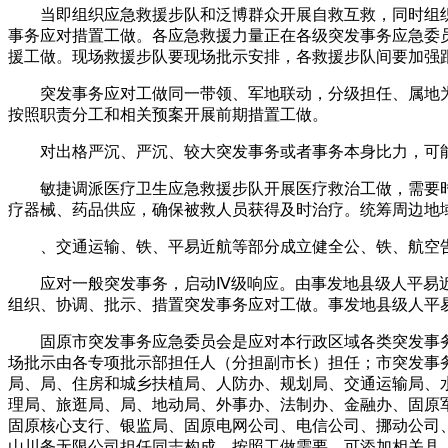
当即组织应急救援步队和泛博群众开展自救互救，同时组织
事务应对措置工做。各应急救援力量正在各级突发事务应急委
援工做。现场救援步队要现场批示安排，各救援步队间要加强
突发事务应对工做同一带领、军地联动，分级担任、属地为
按照职责分工和相关预案开展前期措置工做。
对出格严沉、严沉、较大突发事务或者事务本身比力，可能
敏捷调派医疗卫生应急救援步队开展医疗救治工做，需要时
疗器械、药品供应，确保被救人员获得及时治疗。统筹周边地
、交通运输、铁、平易近航等部分成立健全公、铁、航空告急
应对一般突发事务，启动Ⅳ级响应。由事发地县级人平易近
组织、协调、批示、措置突发事务应对工做。事发地县级人平
固原市突发事务应急委员会是应对本行政区域各类突发事务
场批示由各专项批示部担任人（分担副市长）担任；市突发事
局、局、住房和城乡扶植局、人防办、规划局、交通运输局、
理局、旅逛局、局、地动局、外事办、法制办、金融办、固原
固原核心支行、银监局、固原电网公司、电信公司、挪动公司
山川务无限公司担任同志构成，按照工做需要，可添加相关县