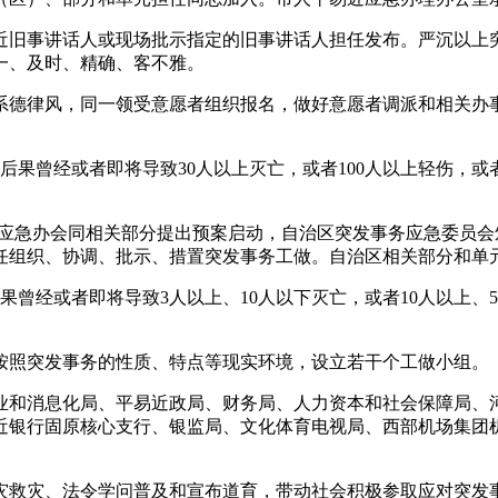
旧事讲话人或现场批示指定的旧事讲话人担任发布。严沉以上突
一、及时、精确、客不雅。
德律风，同一领受意愿者组织报名，做好意愿者调派和相关办事
曾经或者即将导致30人以上灭亡，或者100人以上轻伤，或
急办会同相关部分提出预案启动，自治区突发事务应急委员会
任组织、协调、批示、措置突发事务工做。自治区相关部分和单
或者即将导致3人以上、10人以下灭亡，或者10人以上、50人
照突发事务的性质、特点等现实环境，设立若干个工做小组。
和消息化局、平易近政局、财务局、人力资本和社会保障局、河
近银行固原核心支行、银监局、文化体育电视局、西部机场集团
救灾、法令学问普及和宣布道育，带动社会积极参取应对突发事