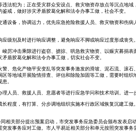
违法犯为；正在受灾群众安设点、救灾物资存放点等沉点地域，
的鉴戒，做好涉灾矛盾胶葛化解和法令办事工做，社会不变。
通设备，协调运力，优先应急抢险救援人员、救灾物资和伤病人
应级别及时进行响应调整，避免响应不脚或响应过度形成丧失
峻厉冲击乘隙进行盗窃、掳掠、哄急救灾物资、以赈灾募捐表面
灾矛盾胶葛化解和法令办事工做，切实社会不变。
警、危化产物平安变乱等突发事务激发的滑坡、泥石流、滚石、
祸区等地域开展险情排查、评估和除险加固等工做，需要时组织
现患。
理人员、救援人员、意愿者等进行应急学问和技术培训。进一步
长程度，有打算、分步调地组织实施本行政区域恢复沉建工做。
同相关部分提出预案启动，市突发事务应急委员会颁布发表启动
置突发事务应对工做。市人平易近相关部分和单元按照突发事务