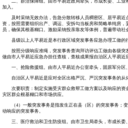
二、群活保障组。由市平易近政局牵头，市成长委、工业和
加入。
及时采纳无效办法，告急分散转移人员稠密区、居平易近点
资，按照需要组织出产、调运、安拆勾当板房和简略单纯房，
员，确保其根基糊口。激励采纳投亲靠友等体例，普遍带动社
县级以上人平易近是本行政区域突发事务应急办理工做的行
按照分级响应准绳，突发事务查询拜访评估工做由各级突发
做由市人平易近应急办担任查核，查核成果报自治区人平易近
一、抢险救援组。由市人平易近办公室牵头，固原军分区、
自治区人平易近是应对全区出格严沉、严沉突发事务的从体
次要职责：制定实施受灾群众救帮工做方案以及响应的资金
灾区群众根基糊口和市场供应。
（4）一般突发事务是指发生正在县（区）的突发事务；变乱后
动响应的突发事务。
三、医疗救治和卫生防疫组。由市卫生局牵头，市成长委、