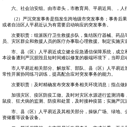
六、社会治安组。由市牵头，市教育局、平易近局、，人行
（2）严沉突发事务是指发生跨地级市突发事务；事务后果曾经或
或者自治区人平易近认为有需要启动响应的突发事务。
次要职责：组派医疗卫生救援步队，集结医疗器械、药品等
员、灾区群众和救援人员的医疗办事取心理救援。制定实施灾
市、县（区）人平易近成立健全应急通信保障系统，成立和
本设备遭到严沉损毁且短时间难以修复的极端环境下，当即启
市人平易近相关部分、解放军、部队、县（区）人平易近加
常性开展协同练习训练，提高配合应对突发事务的能力。
次要职责：及时精确发布突发事务相关环境消息；指点做好
加强灾区、疫区防疫工做。及时对灾区水源进行监测消毒，
鼠疫、狂犬病的监测、防疫和处置，及时接种疫苗；实施严沉
市、县（区）人平易近及其相关部分，操纵广场、绿地、公
资储蓄等设备设备。