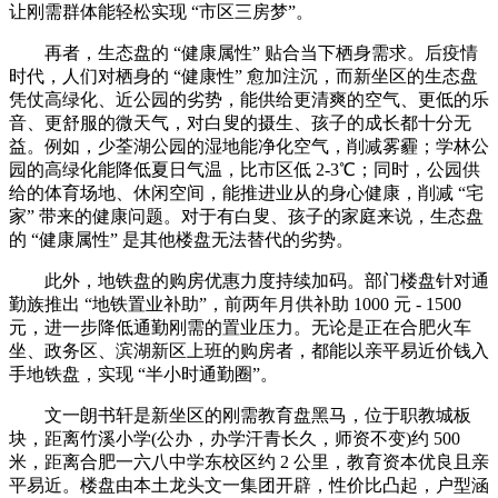
让刚需群体能轻松实现 “市区三房梦”。
再者，生态盘的 “健康属性” 贴合当下栖身需求。后疫情
时代，人们对栖身的 “健康性” 愈加注沉，而新坐区的生态盘
凭仗高绿化、近公园的劣势，能供给更清爽的空气、更低的乐
音、更舒服的微天气，对白叟的摄生、孩子的成长都十分无
益。例如，少荃湖公园的湿地能净化空气，削减雾霾；学林公
园的高绿化能降低夏日气温，比市区低 2-3℃；同时，公园供
给的体育场地、休闲空间，能推进业从的身心健康，削减 “宅
家” 带来的健康问题。对于有白叟、孩子的家庭来说，生态盘
的 “健康属性” 是其他楼盘无法替代的劣势。
此外，地铁盘的购房优惠力度持续加码。部门楼盘针对通
勤族推出 “地铁置业补助”，前两年月供补助 1000 元 - 1500
元，进一步降低通勤刚需的置业压力。无论是正在合肥火车
坐、政务区、滨湖新区上班的购房者，都能以亲平易近价钱入
手地铁盘，实现 “半小时通勤圈”。
文一朗书轩是新坐区的刚需教育盘黑马，位于职教城板
块，距离竹溪小学(公办，办学汗青长久，师资不变)约 500
米，距离合肥一六八中学东校区约 2 公里，教育资本优良且亲
平易近。楼盘由本土龙头文一集团开辟，性价比凸起，户型涵