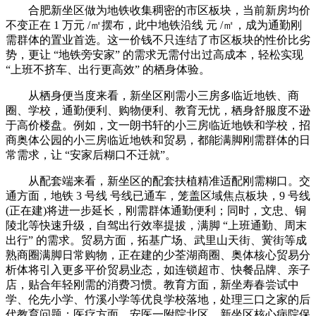
合肥新坐区做为地铁收集稠密的市区板块，当前新房均价
不变正在 1 万元 /㎡摆布，此中地铁沿线 元 /㎡，成为通勤刚
需群体的置业首选。这一价钱不只连结了市区板块的性价比劣
势，更让 “地铁旁安家” 的需求无需付出过高成本，轻松实现
“上班不挤车、出行更高效” 的栖身体验。
从栖身便当度来看，新坐区刚需小三房多临近地铁、商
圈、学校，通勤便利、购物便利、教育无忧，栖身舒服度不逊
于高价楼盘。例如，文一朗书轩的小三房临近地铁和学校，招
商奥体公园的小三房临近地铁和贸易，都能满脚刚需群体的日
常需求，让 “安家后糊口不迁就”。
从配套端来看，新坐区的配套扶植精准适配刚需糊口。交
通方面，地铁 3 号线 号线已通车，笼盖区域焦点板块，9 号线
(正在建)将进一步延长，刚需群体通勤便利；同时，文忠、铜
陵北等快速升级，自驾出行效率提拔，满脚 “上班通勤、周末
出行” 的需求。贸易方面，拓基广场、武里山天街、黉街等成
熟商圈满脚日常购物，正在建的少荃湖商圈、奥体核心贸易分
析体将引入更多平价贸易业态，如连锁超市、快餐品牌、亲子
店，贴合年轻刚需的消费习惯。教育方面，新坐寿春尝试中
学、伦先小学、竹溪小学等优良学校落地，处理三口之家的后
代教育问题；医疗方面，安医一附院北区、新坐区核心病院保