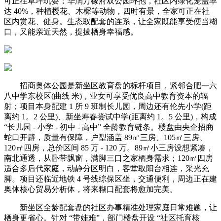
可正在草坪玩耍；华润万橡府双公园环抱，社区内绿化笼盖率
达 40%，种植樱花、木樨等动物，四时有景，全家可正在社
区内赏花、健身。生态取配套的连系，让全家既能享受便当糊
口，又能亲近天然，提拔栖身幸福感。
招商奥体公园是新坐区教育盘的标杆项目，紧邻合肥一六
八中学东校区(曲线 米)，业女可享受优良高中教育资本的辐
射；项目本身配建 1 所 9 班制长儿园，周边还有伦先小学(距
离约 1。2 公里)、新坐寿春尝试中学(距离约 1。5 公里)，构成
“长儿园 - 小学 - 初中 - 高中” 全龄教育链条。楼盘由央企招商
蛇口开辟，质量有保障，户型涵盖 89㎡三房、105㎡三房、
120㎡四房，总价区间 85 万 - 120 万。89㎡小三房设想紧凑，
南北通透，从卧带飘窗，满脚三口之家栖身需求；120㎡四房
适合多后代家庭，动静分区明白，客堂取阳台相连，采光充
脚。项目还临近地铁 4 号线综保区坐，交通便利，周边正在建
奥体核心贸易分析体，将来糊口配套将愈加完美。
新坐区全龄配套盘的社区办事精准处理家庭日常难题，让
栖身更省心。针对 “带娃难”，部门楼盘开设 “社区托育核