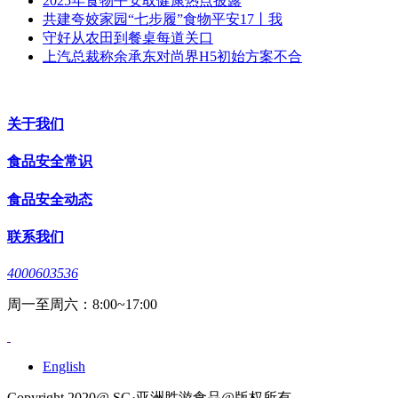
2025年食物平安取健康热点披露
共建夸姣家园“七步履”食物平安17丨我
守好从农田到餐桌每道关口
上汽总裁称余承东对尚界H5初始方案不合
关于我们
食品安全常识
食品安全动态
联系我们
4000603536
周一至周六：8:00~17:00
English
Copyright 2020@ SG·亚洲胜游食品@版权所有