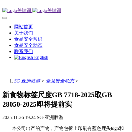
网站首页
关于我们
食品安全常识
食品安全动态
联系我们
English
SG·亚洲胜游
>
食品安全动态
>
新食物标签尺度GB 7718-2025取GB
28050-2025即将提前实
2025-11-26 19:24
SG·亚洲胜游
本公司出产的产物，产物包拆上印刷有蓝色鹿头logo和