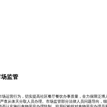
市场监管
场运营行为，切实提高社区餐厅餐饮办事质量，全力保障泛博人
。严查从体天分取人员办理。市场监管部分法律人员问题导向，
能否认实施行食物平安办理轨制。驻局纪检组对食物平安办理员