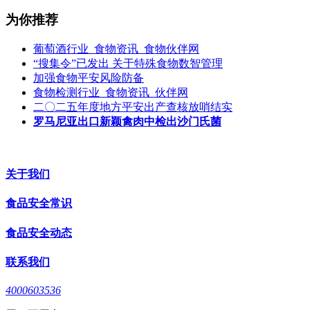
为你推荐
葡萄酒行业_食物资讯_食物伙伴网
“搜集令”已发出 关于特殊食物数智管理
加强食物平安风险防备
食物检测行业_食物资讯_伙伴网
二〇二五年度地方平安出产查核放哨结实
罗马尼亚出口新颖禽肉中检出沙门氏菌
关于我们
食品安全常识
食品安全动态
联系我们
4000603536