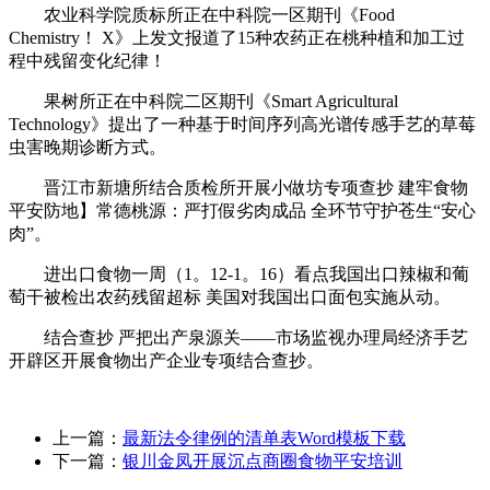
农业科学院质标所正在中科院一区期刊《Food
Chemistry！ X》上发文报道了15种农药正在桃种植和加工过
程中残留变化纪律！
果树所正在中科院二区期刊《Smart Agricultural
Technology》提出了一种基于时间序列高光谱传感手艺的草莓
虫害晚期诊断方式。
晋江市新塘所结合质检所开展小做坊专项查抄 建牢食物
平安防地】常德桃源：严打假劣肉成品 全环节守护苍生“安心
肉”。
进出口食物一周（1。12-1。16）看点我国出口辣椒和葡
萄干被检出农药残留超标 美国对我国出口面包实施从动。
结合查抄 严把出产泉源关——市场监视办理局经济手艺
开辟区开展食物出产企业专项结合查抄。
上一篇：
最新法令律例的清单表Word模板下载
下一篇：
银川金凤开展沉点商圈食物平安培训