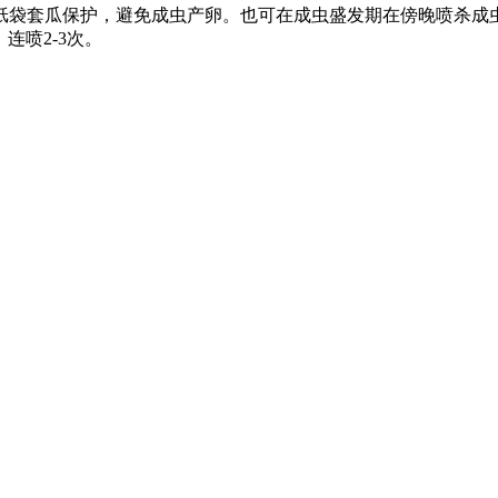
保护，避免成虫产卵。也可在成虫盛发期在傍晚喷杀成虫，供选用
，连喷2-3次。