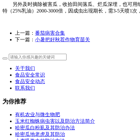
另外及时摘除被害瓜，收拾田间落瓜、烂瓜深埋，也可用纸袋套瓜
特（25%乳油）2000-3000倍，因成虫出现期长，需3-5天喷1次
上一篇：
番茄病害合集
下一篇：
小暑把好秋茬作物育苗关
关于我们
食品安全常识
食品安全动态
联系我们
为你推荐
有机农业与微生物肥
玉米红蜘蛛病虫害以及防治方法简介
哈密瓜白粉虱及其防治办法
哈密瓜地老虎及其防治