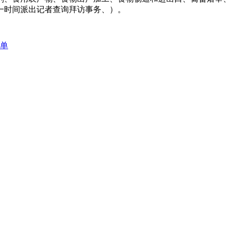
一时间派出记者查询拜访事务、）。
餐单