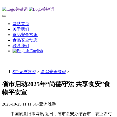
网站首页
关于我们
食品安全常识
食品安全动态
联系我们
English
SG·亚洲胜游
>
食品安全常识
>
省市启动2025年“尚德守法 共享食安”食
物平安宣
2025-10-25 11:11
SG·亚洲胜游
中国质量旧事网讯 近日，省市食安办结合市、农业农村