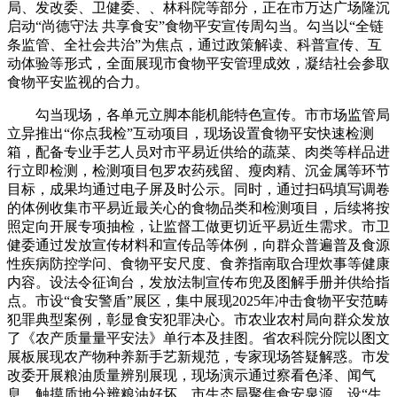
局、发改委、卫健委、、林科院等部分，正在市万达广场隆沉
启动“尚德守法 共享食安”食物平安宣传周勾当。勾当以“全链
条监管、全社会共治”为焦点，通过政策解读、科普宣传、互
动体验等形式，全面展现市食物平安管理成效，凝结社会参取
食物平安监视的合力。
勾当现场，各单元立脚本能机能特色宣传。市市场监管局
立异推出“你点我检”互动项目，现场设置食物平安快速检测
箱，配备专业手艺人员对市平易近供给的蔬菜、肉类等样品进
行立即检测，检测项目包罗农药残留、瘦肉精、沉金属等环节
目标，成果均通过电子屏及时公示。同时，通过扫码填写调卷
的体例收集市平易近最关心的食物品类和检测项目，后续将按
照定向开展专项抽检，让监督工做更切近平易近生需求。市卫
健委通过发放宣传材料和宣传品等体例，向群众普遍普及食源
性疾病防控学问、食物平安尺度、食养指南取合理炊事等健康
内容。设法令征询台，发放法制宣传布兜及图解手册并供给指
点。市设“食安警盾”展区，集中展现2025年冲击食物平安范畴
犯罪典型案例，彰显食安犯罪决心。市农业农村局向群众发放
了《农产质量量平安法》单行本及挂图。省农科院分院以图文
展板展现农产物种养新手艺新规范，专家现场答疑解惑。市发
改委开展粮油质量辨别展现，现场演示通过察看色泽、闻气
息、触摸质地分辨粮油好坏。市生态局聚焦食安泉源，设“生