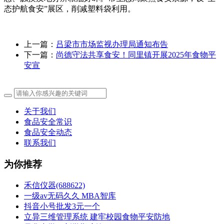
态护航食安”展区，削减塑料袋利用。
上一篇：
吕梁市市场监视办理局通知布告
下一篇：
尚德守法共享食安！同里镇开展2025年食物平
安宣
关于我们
食品安全常识
食品安全动态
联系我们
为你推荐
禾信仪器(688622)
一级av无码久久 MBA智库
抖音小号批发3元一个
立异三维管理系统 建牢校园食物平安防地