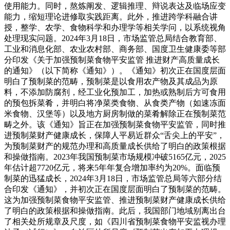
使用能力。同时，熬炼阐发、逻辑推理、辩说表达及临场应变
能力，缩短理论进修取实践距离。此外，推进跨学科融合讲
授，整学、农学、食物科学和办理学等相关学问，以系统视角
处理现实问题。2024年3月18日，市场监管总局结合教育部、
工业和消息化部、农业农村部、商务部、国度卫生健康委等部
分印发《关于加强预制菜食物平安监管 推进财产高质量成长
的通知》（以下简称《通知》）。《通知》初次正在国度层面
明白了预制菜的范畴，预制菜是以食用农产物及其成品为原
料，不添加防腐剂，经工业化预加工，加热或熟制后方可食用
的预包拆菜肴，并明白将净菜类食物、从食类产物（如速冻面
米食物、汉堡等）以及地方厨房制做的菜肴解除正在预制菜范
畴之外。该《通知》旨正在加强预制菜食物平安监管，同时推
进预制菜财产健康成长，保障人平易近群众“舌尖上的平安”，
为预制菜财产的规范办理和高质量成长供给了明白的政策根据
和操做指南。2023年我国预制菜市场规模冲破5165亿元，2025
年估计超7720亿元，将来5年年复合增加率约为20%。面临预
制菜的迅猛成长，2024年3月18日，市场监管总局等六部分结
合印发《通知》，并初次正在国度层面明白了预制菜的范畴。
这为加强预制菜食物平安监管、推进预制菜财产健康成长供给
了明白的政策根据和操做指南。此后，我国部门地域别离出台
了相关处所规章及尺度，如《四川省预制菜食物平安监视办理