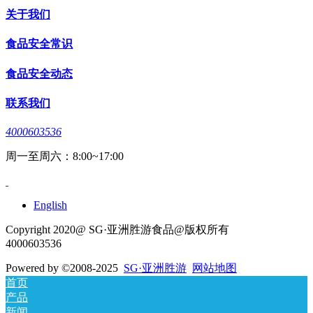
关于我们
食品安全常识
食品安全动态
联系我们
4000603536
周一至周六：8:00~17:00
English
Copyright 2020@ SG·亚洲胜游食品@版权所有
4000603536
Powered by
©2008-2025
SG·亚洲胜游
网站地图
首页
产品
新闻