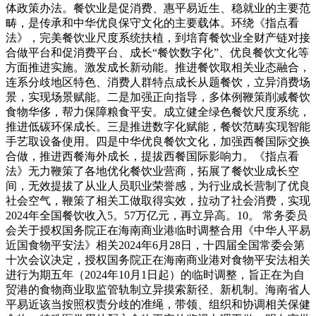
体政策办法。餐饮业是促消费、惠平易近生、稳就业的主要范
畴，是传承和中华优良保守文化的主要载体。环绕《指点看
法》，完美餐饮业尺度系统扶植，到培育餐饮业全财产链对接
合做平台和促消费平台、成长“餐饮数字化”、优良餐饮文化等
方面推进实施。激发成长新动能。推进餐饮取相关业态融合，
连系分歧地区特色、消费人群特点成长从题餐饮，立异消费场
景，实现场景赋能。二是加强正向指导，多体例鞭策削减餐饮
食物华侈，帮力保障粮食平安。成立健全绿色餐饮尺度系统，
推进低碳环保成长。三是推进数字化赋能，餐饮范畴实现智能
手艺取设备使用。四是中华优良餐饮文化，加强西餐国际交换
合做，推进西餐海外成长，提拔西餐国际影响力。《指点看
法》无力鞭策了各地优化餐饮业营商，拓展了餐饮业成长空
间，无效提拔了从业人员职业荣誉感，为行业成长营制了优良
社会空气，鞭策了相关工做取得实效，拉动了社会消费，实现
2024年全国餐饮收入5。57万亿元，再立异高。10。 常务委员
会关于授权国务院正在海南商业港临时调整合用《中华人平易
近国食物平安法》相关2024年6月28日，十四届全国常委会第
十次会议决定，授权国务院正在海南商业港对食物平安法相关
进行为期五年（2024年10月1日起）的临时调整，旨正在为自
贸港的食物商业取监管轨制立异摸索新径、新机制。海南省人
平易近该当按照权责分歧的准绳，带领、组织和协调相关保健