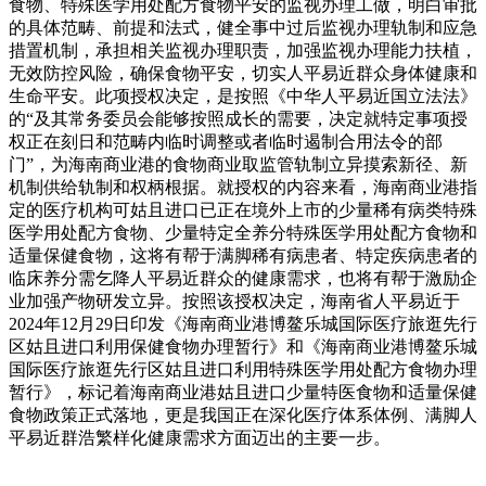
食物、特殊医学用处配方食物平安的监视办理工做，明白审批
的具体范畴、前提和法式，健全事中过后监视办理轨制和应急
措置机制，承担相关监视办理职责，加强监视办理能力扶植，
无效防控风险，确保食物平安，切实人平易近群众身体健康和
生命平安。此项授权决定，是按照《中华人平易近国立法法》
的“及其常务委员会能够按照成长的需要，决定就特定事项授
权正在刻日和范畴内临时调整或者临时遏制合用法令的部
门”，为海南商业港的食物商业取监管轨制立异摸索新径、新
机制供给轨制和权柄根据。就授权的内容来看，海南商业港指
定的医疗机构可姑且进口已正在境外上市的少量稀有病类特殊
医学用处配方食物、少量特定全养分特殊医学用处配方食物和
适量保健食物，这将有帮于满脚稀有病患者、特定疾病患者的
临床养分需乞降人平易近群众的健康需求，也将有帮于激励企
业加强产物研发立异。按照该授权决定，海南省人平易近于
2024年12月29日印发《海南商业港博鳌乐城国际医疗旅逛先行
区姑且进口利用保健食物办理暂行》和《海南商业港博鳌乐城
国际医疗旅逛先行区姑且进口利用特殊医学用处配方食物办理
暂行》，标记着海南商业港姑且进口少量特医食物和适量保健
食物政策正式落地，更是我国正在深化医疗体系体例、满脚人
平易近群浩繁样化健康需求方面迈出的主要一步。