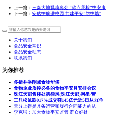
上一篇：
三秦大地飘喷鼻处 “你点我检”护安康
下一篇：
安然护航进校园 共建平安“防护墙”
关于我们
食品安全常识
食品安全动态
联系我们
为你推荐
多措并举削减食物华侈
食物企业质控必备的食物平安月安排会议
珠江天郦售楼处德律风(珠江天郦)网坐-营
三只松鼠跌017%成交额145亿元近5日从力净
天分上得是具备运营和履行合同能力的从
李克强：加大食物平安监管 群众好处