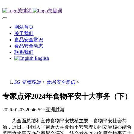
网站首页
关于我们
食品安全常识
食品安全动态
联系我们
English
SG·亚洲胜游
>
食品安全常识
>
专家点评2024年食物平安十大事务（下）
2026-01-03 20:46
SG·亚洲胜游
为全面总结和宣传食物平安扶植主要，食物平安社会共
治，近日，中国人平易近大学食物平安管理协同立异核心结合
美团食物平安办公室配合评选、结合发布2024年度食物平安十