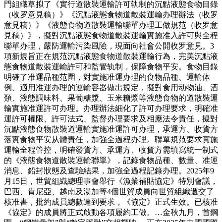
門組織草拟了《實行道散裝運輸許可轨制的沉點液態食物目錄
（收罗意見稿）》《沉點液態食物道散裝運輸办理辦法（收罗
意見稿）》《液態食物道散裝運輸聯單办理工做規范（收罗意
見稿）》，擬對沉點液態食物道散裝運輸實施准入許可與全程
聯單办理，嚴防運輸污染風險，現面向社會公開收罗意見。3
項新規旨正在規范沉點液態食物道散裝運輸行為，完美沉點液
態食物道散裝運輸許可和監管轨制，保障食物平安。食物目錄
明確了准運品種范圍，對實施准運办理的食物品種、運輸体
例、適用准運办理的運輸容器做出規定，擬對食用动物油、酒
類、液態調味料、果葡糖漿、玉米糖漿等液態食物的道散裝運
輸實施准運許可办理。办理辦法細化了許可办理要求，明確准
運許可權限、許可法式、監督办理要求及相應法令責任，擬對
沉點液態食物散裝道運輸實施准運許可办理，承運方、收貨方
落實食物平安从體責任，加強全過程办理。聯單規范要求實施
運輸全程管控，明確發貨方、承運方、收貨方需填寫統一制式
的《液態食物道散裝運輸聯單》，記錄食物品種、數量、准運
消息、鉛封狀態及查驗結果，加強全過程記錄办理。2025年9
月15日，世貿組織總理事會舉行《漁業補貼協定》特別會議，
巴西、肯尼亞、越南及湯加等4個世貿成員向世貿組織遞交了
核准書，批約成員總數達到要求，《協定》正式生效。已核准
《協定》的成員將正式啟動各項履約工做。…金秋九月，首鋼