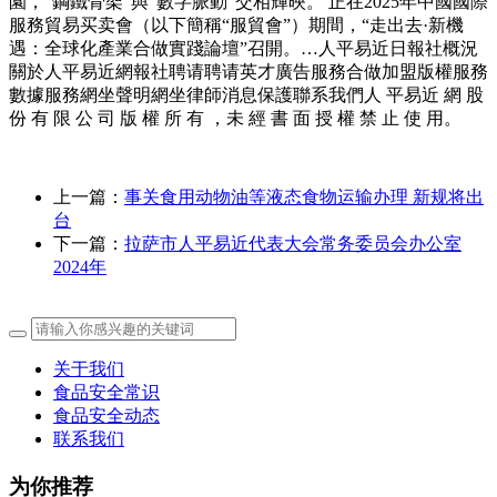
園，“鋼鐵骨架”與“數字脈動”交相輝映。 正在2025年中國國際
服務貿易买卖會（以下簡稱“服貿會”）期間，“走出去·新機
遇：全球化產業合做實踐論壇”召開。…人平易近日報社概況
關於人平易近網報社聘请聘请英才廣告服務合做加盟版權服務
數據服務網坐聲明網坐律師消息保護聯系我們人 平易近 網 股
份 有 限 公 司 版 權 所 有 ，未 經 書 面 授 權 禁 止 使 用。
上一篇：
事关食用动物油等液态食物运输办理 新规将出
台
下一篇：
拉萨市人平易近代表大会常务委员会办公室
2024年
关于我们
食品安全常识
食品安全动态
联系我们
为你推荐