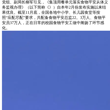
党组、副局长柳军引见，《集顶用餐单元落实食物平安从体义
务监视办理》（以下简称《》）自本年2月份发布实施以来结
果优良。截至11月底，全国各地中小学、长儿园食堂等按
照“应配尽配”要求，共配备食物平安总监22。3万人、食物平
安员37万人，正在日常的校园食物平安工做中阐扬了环节感
化。