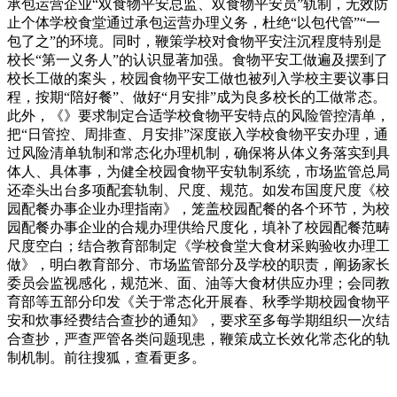
承包运营企业“双食物平安总监、双食物平安员”轨制，无效防
止个体学校食堂通过承包运营办理义务，杜绝“以包代管”“一
包了之”的环境。同时，鞭策学校对食物平安注沉程度特别是
校长“第一义务人”的认识显著加强。食物平安工做遍及摆到了
校长工做的案头，校园食物平安工做也被列入学校主要议事日
程，按期“陪好餐”、做好“月安排”成为良多校长的工做常态。
此外，《》要求制定合适学校食物平安特点的风险管控清单，
把“日管控、周排查、月安排”深度嵌入学校食物平安办理，通
过风险清单轨制和常态化办理机制，确保将从体义务落实到具
体人、具体事，为健全校园食物平安轨制系统，市场监管总局
还牵头出台多项配套轨制、尺度、规范。如发布国度尺度《校
园配餐办事企业办理指南》，笼盖校园配餐的各个环节，为校
园配餐办事企业的合规办理供给尺度化，填补了校园配餐范畴
尺度空白；结合教育部制定《学校食堂大食材采购验收办理工
做》，明白教育部分、市场监管部分及学校的职责，阐扬家长
委员会监视感化，规范米、面、油等大食材供应办理；会同教
育部等五部分印发《关于常态化开展春、秋季学期校园食物平
安和炊事经费结合查抄的通知》，要求至多每学期组织一次结
合查抄，严查严管各类问题现患，鞭策成立长效化常态化的轨
制机制。前往搜狐，查看更多。