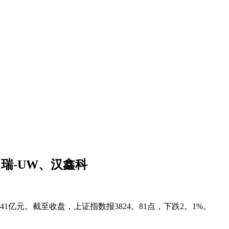
昂瑞-UW、汉鑫科
1亿元。截至收盘，上证指数报3824。81点，下跌2。1%。