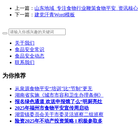
上一篇：
山东地域_专注食物行业鞭策食物平安_资讯核心
下一篇：
建党汗青Word模板
关于我们
食品安全常识
食品安全动态
联系我们
为你推荐
从泉源食物平安“培训”比“节制”更无
湖南省实施《城市市容和卫生办理条例》
报名绿色通道 欢送申报饿了么“明厨亮灶
2025年福州市食物平安宣传周启动
湖雷镇委员会关于市委灵活巡察二组巡察
险资2025年不动产投资策略 ‖ 积极参取多