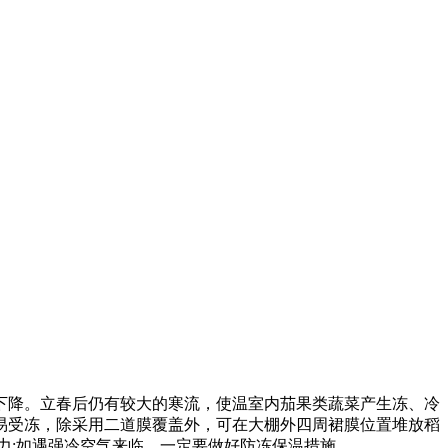
降。立春后仍有较大的寒流，使温室内茄果类蔬菜产生冻、冷
易受冻，除采用二道膜覆盖外，可在大棚外四周裙膜位置堆放稻
力;如遇强冷空气来临，一定要做好防冻保温措施。