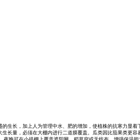
的生长，加上人为管理中水、肥的增加，使植株的抗寒力显着下
大生长量，必须在大棚内进行二道膜覆盖。瓜类因比茄果类更容
，夜晚可在小拱棚上覆盖遮阳网、稻草帘或无纺布，增强保温能