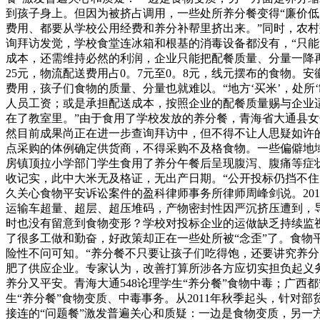
到孩子身上。但因为被挤占调用，一些处所养分餐变得“廉价低
费用、都要从学校公用经费和养分补帮里挤出来。”同时，农村
询拜访发觉，学校食堂连冰箱和根基的消毒设备都没有，“只能
成本，还需维持必然的利润，企业只能把配餐质量、分量一降再
25元，物流配送费用占0。7元至0。8元，线元摆布的食物。
费用，孩子们食物的质量、分量也就难以。“地方‘买米’，处
人员工资；或是承担配送成本，按照企业的配餐质量赐与企业
在了教室里。”由于食用了学校发放的养分餐，青海省大通县女
然目前成果尚正在进一步查询拜访中，但不得不让人思疑如许
点采购的体例确定供货商，不得采购不及格食物。一些偏僻地域
房镇顶拉小学部门学生食用了养分午餐后呈现腹泻、腹痛等症
收记实，此中大米无及格证，无出产日期。“公开投标仍挡不住
久关心食物平安诉讼案件的盈科律师事务所律师周峰剑说。20
运输车超量、超层、超压堆码，产物密封性因严沉挤压遭到，
时也没有留意到食物变形？学校对投标企业的运做缺乏持续监
了很多工做和勤奋，好政策却正在一些处所被“念歪”了。食
险性不问可知。“养分餐不只要让孩子们吃得饱，还要讲究养
肥了供应企业。专家认为，改善打算所涉各方应切实担负起义
养分又平安。青海大通548论理学生“养分餐”食物中毒；广西
生“养分餐”食物变质、中毒事务。从2011年秋季起头，针对
接连的“问题餐”激发普遍关心和质疑：一边是食物变质，另一