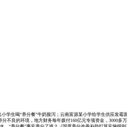
余名小学生喝“养分餐”牛奶腹泻；云南富源某小学给学生供应发霉
养分不良的环境，地方财务每年拨付160亿元专项资金，3000
水，“养分餐”事实养分了谁？《国度养分改善补助打算实施细则