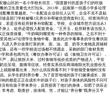
”安徽山区的一名小学校长坦言，“国度拨付的是孩子们的吃饭
的卫生质量也大打扣头。2011年，皖南第一但愿小学多论理
学校配餐质量越差。”一名配送企业担任人认可，企业不克不及贴
那坡县部门学校被曝3元养分补帮被供货商套利1元。经查询拜访
阐发，若是没有处所财务补助配套，学校、企业城市想方设法从3
孩子身上，处所必需投入配套资金。”王开玉，处所财务该当投入
实正保质保量。“牛奶喝到嘴里有一种奇异的辣味。之后不到十
里其他547论理学生食物中毒。激发此次中毒事务的学生餐供应
，凡进入养分改善打算的米、面、油、蛋、奶等大食物及原辅材
过场，还有一些学校连过场都不情愿走，采购的部门食材竟然
拉小学和承包商均无《餐饮办事许可证》或《食物卫生许可证》，
关不严，易让散拆大米、过时食物等低价劣质的产物进入，平安
供奶后呈现、腹痛等症状。经查实系供应商湖南阳光乳业股份无
形上就能够看出来，为什么供应商看不到？学校领受食物时没有
长说。从学生奶到养分餐，为了贫苦地域的孩子们健康成长，国
影响的都是正正在成长中的孩子们，对孩子身体的风险性不问可
餐没有给孩子带来养分，反而损害了他们的身体，却肥了供应企
常考虑、勤查抄，按准绳、凭，才能让“养分餐”既养分又平