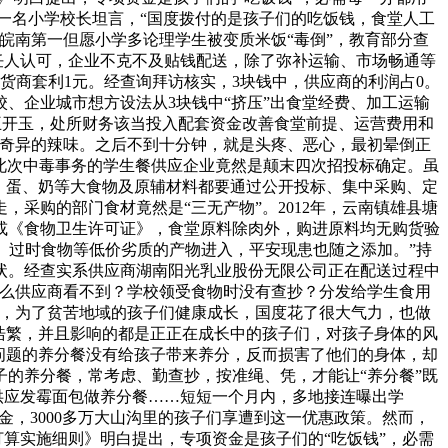
的一名小学校长坦言，“国度拨付的是孩子们的吃饭钱，食堂人工
，皖南第一但愿小学多论理学生被变质米饭“毒倒”，教育部分查
任人认可，企业不克不及贴钱配送，除了弥补运输、市场畅通等
货商套利1元。经查询拜访核实，3块钱中，供应商的利润占0。
校、企业城市想方设法从3块钱中“挤压”出食堂经费、加工运输
”王开玉，处所财务该当投入配套资金改善食堂前提、运营费用和
种奇异的辣味。之后不到十分钟，就是头疼、恶心，最初晕倒正
发此次中毒事务的学生餐供应企业竟然是颠末四次招投标确定。虽
、蛋、奶等大食物及原辅材料都要通过公开投标、集中采购、定
采购的部门食材竟然是“三无产物”。2012年，云南镇雄县塘
或《食物卫生许可证》，食堂原料除肉外，购进原料均无购货验
、过时食物等低价劣质的产物进入，平安现患也随之添加。”持
症状。经查实系供应商湖南阳光乳业股份无限公司正在配送过程中
什么供应商看不到？学校领受食物时没有查抄？分发给学生食用
餐，为了贫苦地域的孩子们健康成长，国度花了很大气力，也做
浩繁，并且影响的都是正正在成长中的孩子们，对孩子身体的风
问题的养分餐没有给孩子带来养分，反而损害了他们的身体，却
的养分餐，常考虑、勤查抄，按准绳、凭，才能让“养分餐”既
生供应发霉面包做养分餐……短短一个月内，多地接连曝出学
资金，3000多万大山沟里的孩子们享遭到这一优惠政策。然而，
打算实施细则》明白提出，专项资金是孩子们的“吃饭钱”，必需