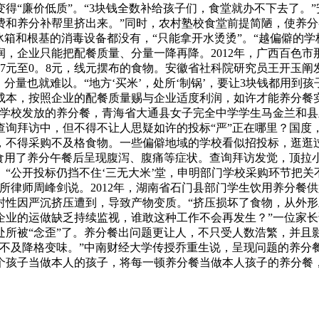
得“廉价低质”。“3块钱全数补给孩子们，食堂就办不下去了。
和养分补帮里挤出来。”同时，农村塾校食堂前提简陋，使养分餐
冰箱和根基的消毒设备都没有，“只能拿开水烫烫”。“越偏僻的
，企业只能把配餐质量、分量一降再降。2012年，广西百色市
。7元至0。8元，线元摆布的食物。安徽省社科院研究员王开玉
分量也就难以。“地方‘买米’，处所‘制锅’，要让3块钱都用到
成本，按照企业的配餐质量赐与企业适度利润，如许才能养分餐
学校发放的养分餐，青海省大通县女子完全中学学生马金兰和县
查询拜访中，但不得不让人思疑如许的投标“严”正在哪里？国度
，不得采购不及格食物。一些偏僻地域的学校看似招投标，逛逛
学生食用了养分午餐后呈现腹泻、腹痛等症状。查询拜访发觉，顶
“公开投标仍挡不住‘三无大米’堂，申明部门学校采购环节把
所律师周峰剑说。2012年，湖南省石门县部门学生饮用养分餐
封性因严沉挤压遭到，导致产物变质。“挤压损坏了食物，从外
企业的运做缺乏持续监视，谁敢这种工作不会再发生？”一位家
处所被“念歪”了。养分餐出问题更让人，不只受人数浩繁，并且
克不及降格变味。”中南财经大学传授乔重生说，呈现问题的养分
个孩子当做本人的孩子，将每一顿养分餐当做本人孩子的养分餐，