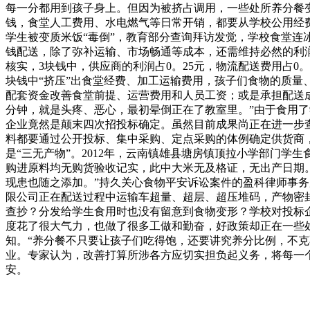
每一分都用到孩子身上。但因为被挤占调用，一些处所养分餐变
钱，食堂人工费用、水电燃气等日常开销，都要从学校公用经费
学生被变质米饭“毒倒”，教育部分查询拜访发觉，学校食堂连
钱配送，除了弥补运输、市场畅通等成本，还需维持必然的利润
核实，3块钱中，供应商的利润占0。25元，物流配送费用占0
块钱中“挤压”出食堂经费、加工运输费用，孩子们食物的质量、
配套资金改善食堂前提、运营费用和人员工资；或是承担配送
分钟，就是头疼、恶心，最初晕倒正在了教室里。”由于食用了
企业竟然是颠末四次招投标确定。虽然目前成果尚正在进一步
料都要通过公开投标、集中采购、定点采购的体例确定供货商
是“三无产物”。2012年，云南镇雄县塘房镇顶拉小学部门
购进原料均无购货验收记实，此中大米无及格证，无出产日期。
现患也随之添加。”持久关心食物平安诉讼案件的盈科律师事务
限公司正在配送过程中运输车超量、超层、超压堆码，产物密
查抄？分发给学生食用时也没有留意到食物变形？学校对投标
度花了很大气力，也做了很多工做和勤奋，好政策却正在一些
知。“养分餐不只要让孩子们吃得饱，还要讲究养分比例，不
业。专家认为，改善打算所涉各方应切实担负起义务，将每一
安。