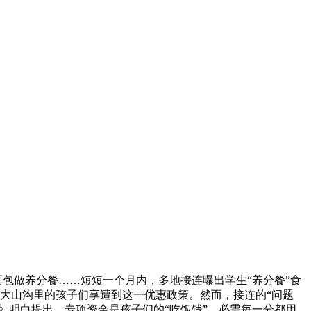
面包做养分餐……短短一个月内，多地接连曝出学生“养分餐”食
多万大山沟里的孩子们享遭到这一优惠政策。然而，接连的“问题
》明白提出，专项资金是孩子们的“吃饭钱”，必需每一分都用