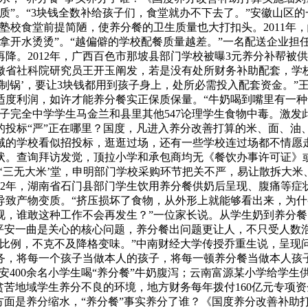
质”。“3块钱全数补给孩子们，食堂就办不下去了。”安徽山区
塾校食堂前提简陋，使养分餐的卫生质量也大打扣头。2011年
拿开水烫烫”。“越偏僻的学校配餐质量越差。”一名配送企业担
降。2012年，广西百色市那坡县部门学校被曝3元养分补帮被供
安徽省社科院研究员王开玉阐发，若是没有处所财务补助配套，学
所‘制锅’，要让3块钱都用到孩子身上，处所必需投入配套资金。
适度利润，如许才能养分餐实正保质保量。“牛奶喝到嘴里有一
子完全中学学生马金兰和县里其他547论理学生食物中毒。激
的投标“严”正在哪里？国度，凡进入养分改善打算的米、面、油
的学校看似招投标，逛逛过场，还有一些学校连过场都不情愿走，
状。查询拜访发觉，顶拉小学和承包商均无《餐饮办事许可证》
‘三无大米’堂，申明部门学校采购环节把关不严，易让散拆大米
12年，湖南省石门县部门学生饮用养分餐供奶后呈现、腹痛等
导致产物变质。“挤压损坏了食物，从外形上就能够看出来，为
视，谁敢这种工作不会再发生？”一位家长说。从学生奶到养分
物平安一曲是关心的核心问题，养分餐出问题更让人，不只受人数
分比例，不克不及降格变味。”中南财经大学传授乔重生说，呈现
务，将每一个孩子当做本人的孩子，将每一顿养分餐当做本人孩子
都安400余名小学生喝“养分餐”牛奶腹泻；云南富源某小学给学
部贫苦地域学生养分不良的环境，地方财务每年拨付160亿元专项
方面是养分缩水，“养分餐”事实养分了谁？《国度养分改善补助