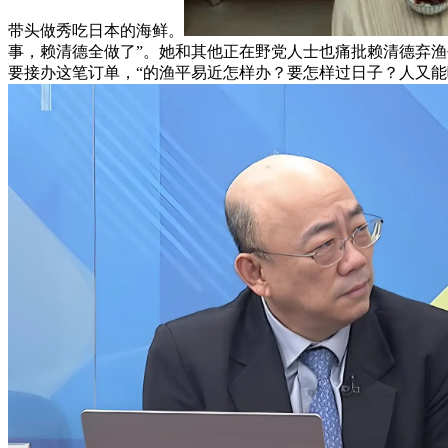
带头做秀吃日本的海鲜。
事，赖清德全做了”。她和其他正在野党人士也痛批赖清德弃渔
要接办这笔订单，“的渔平易近怎样办？要怎样过日子？人又能