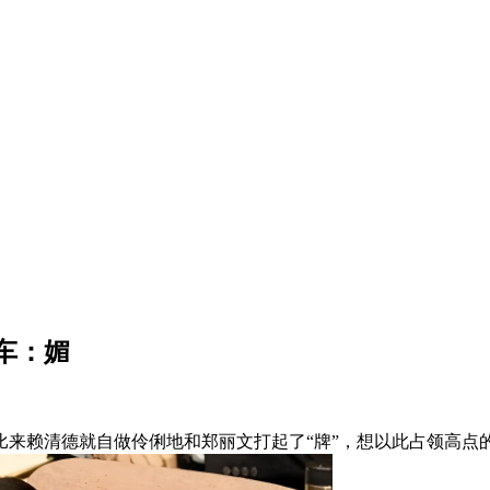
车：媚
赖清德就自做伶俐地和郑丽文打起了“牌”，想以此占领高点