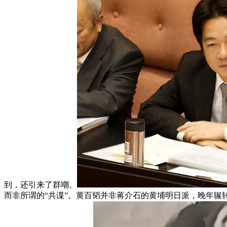
到，还引来了群嘲。
而非所谓的“共谍”。黄百韬并非蒋介石的黄埔明日派，晚年辗转