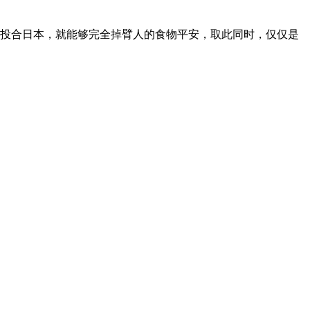
投合日本，就能够完全掉臂人的食物平安，取此同时，仅仅是