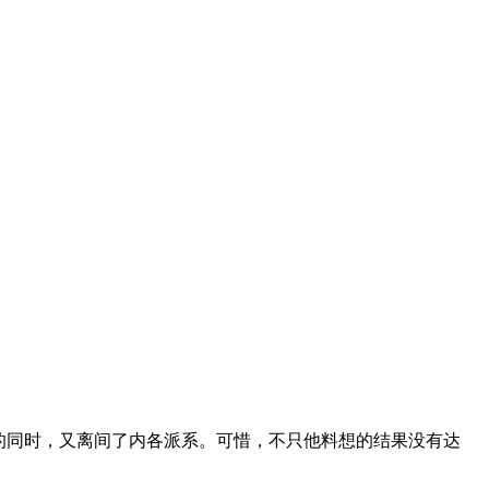
的同时，又离间了内各派系。可惜，不只他料想的结果没有达