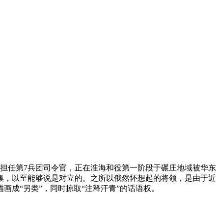
百韬担任第7兵团司令官，正在淮海和役第一阶段于碾庄地域被华东
交集，以至能够说是对立的。之所以俄然怀想起的将领，是由于近
成“另类”，同时掠取“注释汗青”的话语权。