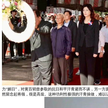
力“媚日”，对黄百韬曾参取的抗日和平汗青避而不谈，另一方
然留念起将领，很是高耸。这种功利性极强的汗青操做，难以