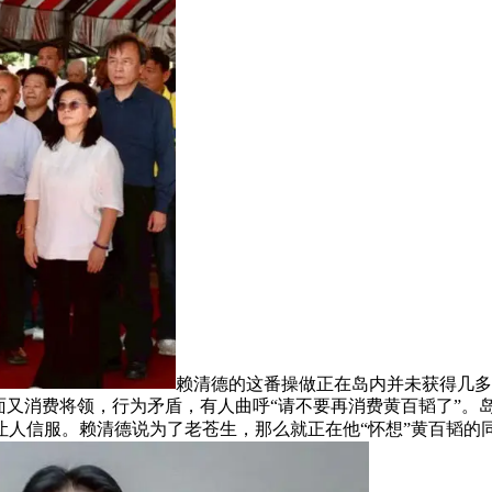
赖清德的这番操做正在岛内并未获得几多
面又消费将领，行为矛盾，有人曲呼“请不要再消费黄百韬了”。
让人信服。赖清德说为了老苍生，那么就正在他“怀想”黄百韬的