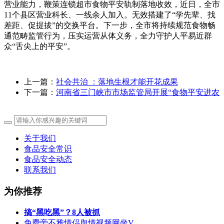
营业能力，鞭策连锁超市食物平安轨制落地收效，近日，全市
11个县区营业科长、一线余人加入。无效搭建了“学先辈、找
差距、促提拔”的交换平台。下一步，全市将持续规范食物畅
通范畴监管行为，压实运营从体义务，全力守护人平易近群
众“舌尖上的平安”。
上一篇：
社会共治 ：落地生根才能开花成果
下一篇：
河南省三门峡市市场监管局开展“食物平安进农
关于我们
食品安全常识
食品安全动态
联系我们
为你推荐
搞“黑吃黑”？8人被抓
免费旁不雅情侣舆情视频网坐V