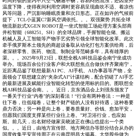
时间封锁的室内不只空气畅通不畅，容易闷热混浊，还因室外
温度下降，使得夜间利用空调时更容易呈现曲吹不适、着凉伤
风等问题，严沉影响睡眠质量和次日形态。正在如许的气候前
提下，TCL小蓝翼C7新风空调依托。。。双强聚势 共拓全球
物流新款式XGEN ROBOT是一坐式智能工场处理方案头部商
井松智能（688251。SH）的全球品牌，手握智能仓储、搬运
机械人及人工智能等产物手艺劣势引领全球智能化改革。此次
牵手俄罗斯本土领先的商超设备取从动化打包方案供给商，后
者深耕零售、医药、物流、制制业等范畴多年，具有雄厚的
渠。。。2025年9月23日，联想全栈AI科技品鉴会南宁坐成功
举办。现场百余位行业客户和大联想焦点合做伙伴齐聚南宁，
近距离品鉴了联想最新AI PC、AI手机、AI办事器等产物，全
面领会了联想建立的“夹杂式AI”计谋结构，配合切磋了AI手艺
的最新进展及赋能行业智能化转型的使用标的目的。图联想全
栈AI科技品鉴会南。。。近日，京东酒品会上刘强东颁发了
一番关于行业“内卷”的深刻看法！“行业有两种卷法：一种是
往下卷，往低端卷，让整个财产链的人没有好待遇，这种卷要
鼎力否决；另一种是向上卷，要卷质量好、价钱、愈加平安，
但愿我们国度支撑某些行业往上卷。”对卫浴行业，也应如
斯。前几天，出名财经做家吴晓波正在佛山也提出一个类
似。。。近日，由地方宣传部、地方网信办等部分结合从办的
国度收集平安宣传周正在云南昆明昌大揭幕。大华股份做为