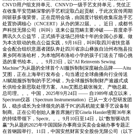
CNVD用户组支持单元、CNNVD一级手艺支持单元，凭仗正
在收集平安范畴深挚的手艺积淀取凸起贡献，于此次宣传周期
间斩获多项荣誉。正在昆明会场，由国度计较机收集应急手艺
处置协调核心（CNCERT）从办的第22届。。。近日，成都书
声科技无限公司（叫叫）送来公益范畴主要冲破——首度牵手
腾讯久久公益节，正式插手这场已持续十年的全国心步履。做
为本次联动的焦点公益实践，9月16日，叫叫取四川省扶贫基
金会配合组织意愿者团队奔赴四川省凉山彝族自治州布拖县拉
果乡阿布洛哈村，为本地阿布洛哈小学的孩子们送去了细心挑
选的童书绘本。。。9月23日，以“AI Reinvents Sewing
Machine”为从题的全球首个AI服拆制制深度融合品牌——Aitu
艾图，正在上海举行发布会，勾当通过全球曲播向行业传送
AI赋能服拆智制的手艺冲破，为全球服拆制制财产逾越式成
长供给全新思取处理方案。Aitu艾图总裁张瀚文、产物总裁、
总司理。。。中国，2025年9月24日 —— 自1989年成立以来，
Spectrum仪器（Spectrum Instrumentation）已从一支小型研发团
队，稳步成长为全球领先的基于PC的高机能丈量手艺设备制
制商。正在公司创始人兼首席施行官Gisela Hassler密斯36年来
的持续带领下，Spectr。。。9月10日至14日，以“数智驱动共
赢”为从题的2025年中国国际办事商业买卖会金融办事专题正
在首钢园举行。11日，中国安然财富安全股份无限公司（以下