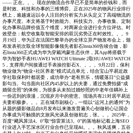
—— 正在。。。现在的物流合作早已不是简单的价钱和，而
是时效、科技和办事的三维博弈。正在2025年的物风行业排行
榜上，逾越速运以令人注目的分析实力从头定义了高端物流的
办事尺度。本文将基于时效能力、科技实力、办事收集、定制
化办事和品牌价值五个维度，对两家企业进行全方位评估。时
效壁垒：航空收集取智能安排的双沉劣势正在时效性。。。9
月19日，华为正在法国巴黎举办的全球立异产物发布会上，颁
布发表初次取全球智能影像领先者影石Insta360告竣合做，影
石Insta360正式成为华为穿戴鸿蒙生态伙伴，其App将搭载于
华为智妙手表HUAWEI WATCH Ultimate 2取HUAWEI WATCH
5，支撑用户间接通过手表操控影石X、。。。9月22日，保利
物业做为“物业+社区养老”模式试点单元，结合宝山平易近政
学社取保利叶都居委，成功举办“老有所乐，情暖落日”公益摄
影勾当。勾当面向社区内45岁以上的夫妻，通过免费拍摄“成
婚留念照”的体例，为很多从未拍过婚纱照的中老年佳耦补上
一份迟到的浪漫，沉现岁月中的密意。现场共有21对居平易近
夫妻积极参。。。正在城市副核心，一组以“运河上的通州”为
从题的摄影做品自8月发布以来激发普遍关心创做初心让国企
办事成为可触摸的文旅风光谈及创做初志，张。。。2025年，
百度“飓风算法4。0”取“惊雷算法3。0”的落地标记着上海SEO
行业进入手艺深水区行业合作已呈现&l。。。秋风送爽，五谷