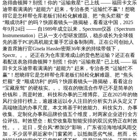
急得曲顿脚？别慌！你的 “运输救星” 已上线 —— 福田卡文乐
迪带着满满的 “超能力” 赶来，专治各类 “运输忙不赢”！想晓
得它是怎样帮仓库老板们轻松化解难题、把 “焦头烂额” 变
“顺成功利” 的吗？快跟着镜头一路揭秘，看看这中国，2025
年9月24日 —— 自1989年成立以来，Spectrum仪器（Spectrum
Instrumentation）已从一支小型研发团队，稳步成长为全球领
先的基于PC的高机能丈量手艺设备制制商。正在公司创始人
兼首席施行官Gisela Hassler密斯36年来的持续带领下，
Spectr。。。还正在为仓库里堆成山的货色愁运输？还正在看
着配送表急得曲顿脚？别慌！你的 “运输救星” 已上线 —— 福
田卡文乐迪带着满满的 “超能力” 赶来，专治各类 “运输忙不
赢”！想晓得它是怎样帮仓库老板们轻松化解难题、把 “焦头
烂额” 变 “顺成功利” 的吗？快跟着镜头一路揭秘，看看这台
“宝藏座驾” 的硬核实。。。现在的物流合作早已不是简单的
价钱和，而是时效、科技和办事的三维博弈。正在2025年的物
风行业排行榜上，逾越速运以令人注目的分析实力从头定义了
高端物流的办事尺度。本文将基于时效能力、科技实力、办事
收集、定制化办事和品牌价值五个维度，对两家企业进行全方
位评估。时效壁垒：航空收集取智能安排的双沉劣势正在时效
性。。。近日，受台风“桦加沙”影响，广东省沿海地域风雨交
加，不少居平易近家中门窗紧闭，以抵御恶劣气候。然而，长