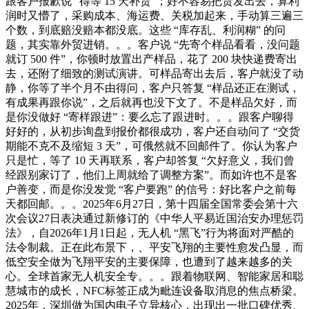
跟客户报歉说 “得等 15 天补货”；好不容易把货发出去，算利
润时又懵了，采购成本、海运费、关税加起来，手动算三遍三
个数，到底赔没赔本都没底。这些 “库存乱、利润糊” 的问
题，其实靠外贸进销。。。客户说 “先寄个样品看看，没问题
就订 500 件”，你顿时放置出产样品，花了 200 块快递费寄出
去，还附了细致的测试演讲。可样品寄出去后，客户就没了动
静，你等了半个月不由得问，客户只答复 “样品还正在测试，
有成果再跟你说”，之后就再也没下文了。不是样品欠好，而
是你没做好 “寄样跟进”：要么忘了跟进时。。。跟客户聊得
好好的，从初步询盘到报价都很成功，客户还自动问了 “交货
期能不克不及缩短 3 天”，可俄然就不回邮件了。你认为客户
只是忙，等了 10 天再联系，客户却答复 “欠好意义，我们曾
经跟别家订了，他们上周就给了调整方案”。而如许也不是客
户善变，而是你没发觉 “客户要跑” 的信号：好比客户之前每
天都回邮。。。2025年6月27日，第十四届全国常委会第十六
次会议27日表决通过新修订的《中华人平易近国治安办理惩罚
法》，自2026年1月1日起，无人机 “黑飞”行为将面对严酷的
法令制裁。正在此布景下，、平安飞翔的主要性愈发凸显，而
低空安全做为飞翔平安的主要保障，也遭到了越来越多的关
心。全球首家无人机安全专。。。跟着物联网、智能家居和聪
慧城市的成长，NFC标签正成为毗连设备取消息的焦点桥梁。
2025年，深圳做为国内电子立异核心，出现出一批口碑优秀、