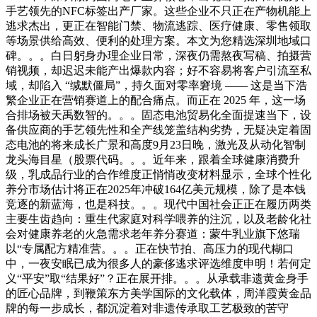
手艺领先的NFC标签出产厂家。这些企业不只正在产物机能上
逃求杰出，更正在智能门禁、物流逃踪、医疗健康、零售领取
等场景供给高效、便利的处理方案。本文为您精选深圳地域口
碑。。。白日躬身办理企业日常，深夜仍需熬夜写稿、拍摄营
销视频，却迟迟未能产出爆款内容；好不容易将客户引流至私
域，却陷入 “缄默僵局”，持久面对零率窘境 —— 这是当下浩
繁企业正在营销赛道上的配合痛点。而正在 2025 年，这一场
合排场被天禹数智的。。。固态电池贸易化全面提速当下，设
备供应商的手艺领先性和全产线笼盖结构劣势，无疑决定着固
态电池的将来成长广景和高度9月23日晚，激光及从动化智制
龙头海目星（股票代码。。。近年来，跟着全球健康消费升
级，乳成品行业的合作维度正悄悄改变材料显示，全球个性化
养分市场估计将正在2025年冲破164亿美元规模，除了是本钱
竞逐的新蓝海，也是科技。。。现代中国社会正正在履历两类
主要生齿趋向：重生代家庭对科学喂养的注沉，以及老龄化社
会对健康养老的火急需求老年养分赛道：蒙牛乳业旗下悠瑞
以“专属配方精准营。。。正在快节拍、高压力的现代糊口
中，一夜安眠已成为很多人的豪侈逃求评选维度申明！若何定
义“平安”取“结果好”？正在展开排。。。从承载非遗黄金身手
的匠心品牌，到鞭策东方美学国际的文化载体，周洋霞黄金品
牌的每一步成长，都沉淀着对非遗传承取工艺极致的苦守