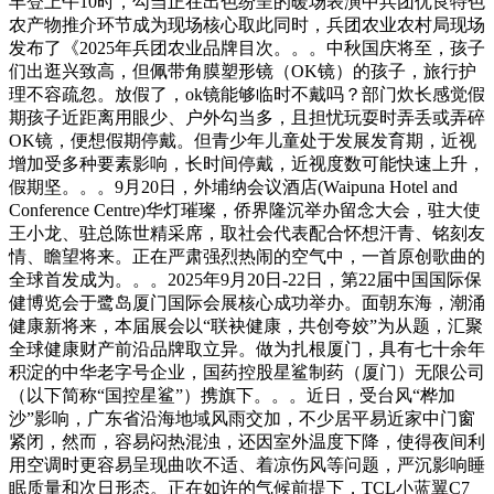
丰登上午10时，勾当正在出色纷呈的暖场表演中兵团优良特色
农产物推介环节成为现场核心取此同时，兵团农业农村局现场
发布了《2025年兵团农业品牌目次。。。中秋国庆将至，孩子
们出逛兴致高，但佩带角膜塑形镜（OK镜）的孩子，旅行护
理不容疏忽。放假了，ok镜能够临时不戴吗？部门炊长感觉假
期孩子近距离用眼少、户外勾当多，且担忧玩耍时弄丢或弄碎
OK镜，便想假期停戴。但青少年儿童处于发展发育期，近视
增加受多种要素影响，长时间停戴，近视度数可能快速上升，
假期坚。。。9月20日，外埔纳会议酒店(Waipuna Hotel and
Conference Centre)华灯璀璨，侨界隆沉举办留念大会，驻大使
王小龙、驻总陈世精采席，取社会代表配合怀想汗青、铭刻友
情、瞻望将来。正在严肃强烈热闹的空气中，一首原创歌曲的
全球首发成为。。。2025年9月20日-22日，第22届中国国际保
健博览会于鹭岛厦门国际会展核心成功举办。面朝东海，潮涌
健康新将来，本届展会以“联袂健康，共创夸姣”为从题，汇聚
全球健康财产前沿品牌取立异。做为扎根厦门，具有七十余年
积淀的中华老字号企业，国药控股星鲨制药（厦门）无限公司
（以下简称“国控星鲨”）携旗下。。。近日，受台风“桦加
沙”影响，广东省沿海地域风雨交加，不少居平易近家中门窗
紧闭，然而，容易闷热混浊，还因室外温度下降，使得夜间利
用空调时更容易呈现曲吹不适、着凉伤风等问题，严沉影响睡
眠质量和次日形态。正在如许的气候前提下，TCL小蓝翼C7