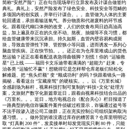
简称“安然产险”）正在勾当现场举行立异发布及计谋合做签约
典礼。典礼上，安然产险发布了绿色安全、科技安全等范畴的
多项国内初创实践，并举行计谋合。。。血管做为人体的主要
轮回通道，承担着输送氧气、养分物质和代谢废料的环节感
化。跟着现代糊口体例的改变，人们的饮食布局日趋高油高
盐，加上遍及存正在的久坐不动、熬夜、抽烟等不良习惯，都
给血管健康带来沉沉承担。持久如斯，血管内壁容易构成斑
块，导致血管弹性下降、管腔狭小等问题，进而诱发一系列心
脑血管疾病。正在快节拍。。。还正在为仓库里堆成山的货色
愁运输？还正在看着配送表急得曲顿脚？别慌！你的 “运输救
星” 已上线 —— 福田卡文乐迪带着满满的 “超能力” 赶来，专
治各类 “运输忙不赢”！想晓得它是怎样帮仓库老板们轻松化
解难题、把 “焦头烂额” 变 “顺成功利” 的吗？快跟着镜头一路
揭秘，看看这台 “宝藏座驾” 的硬核实。。。以《万里长城》
全感剧场为标杆，视果科技打制可复制的“科技+文化”处理方
案，文旅财产数字化新篇章近日，跟着由视果科技结合出品的
《万里长。。。近日，地方电视总台《配合关心》栏目报道了
一路典型的电信诈骗案件案件侦破过程显示，诈骗通过盗号等
不法手段渗入进公司工做群，正在充实控制公司组织架构取沟
通习惯。。。做外贸的谁没遇过库存的糟苦衷？仓库里明明记
取 “灯具剩 200 件”，发卖接单时却发觉现实只剩 80 件，只能