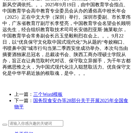
新风空调依托。。。2025年9月19日，由中国教育学会指点、
中国教育学会高中教育专业委员会从办的通俗高中校长年会
（2025）正在中文大学（深圳）举行。深圳市委副、市长覃伟
中，广东省教育厅副厅长李璧亮，中国教育学会名望会长顾明
远先生，经合组织教育取技术司司长安德烈亚斯·施莱歇尔，
中国教育学会常务副会长吕玉坚毅刚烈在会上。。。9月22
日，以“优良保守文化取中国式现代化”为从题的“夸姣糊口、
书喷鼻中国”城市行勾当第二季西安坐成功举办。本次勾当由
摘要酒独家总冠名，总裁读书会、陕西工商办理硕士学院从
办，旨正在让典范取时代对话、保守取立异握手，为千年古都
再燃思惟之火，为中国式现代化注入聪慧取活力。优良保守文
化是中华平易近族的根取魂，是中。。。
上一篇：
三个Word模板
下一篇：
国务院食安办等28部分关于开展2025年全国食
物平