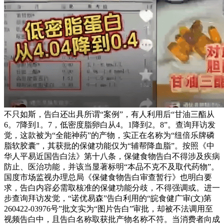
不只如斯，告白还出具所谓“案例”，有人利用后“甘油三酯从
6。7降到1。7，低密度脂卵白从4。1降到2。8”。查询拜访发
觉，这款被为“全能神药”的产物，实正在名称为“纽倍乐牌磷
脂软胶囊”，其获批的保健功能仅为“辅帮降血脂”。按照《中
华人平易近国告白法》第十八条，保健食物告白不得涉及疾病
防止、医治功能，并该当显著标明“本品不克不及取代药物”。
国度市场监视办理总局《保健食物告白审查暂行》也明白要
求，告白内容必需取核准的保健功能分歧，不得强调或。进一
步查询拜访发觉，“诺优易森”告白利用的“皖食健广审(文)第
260422-03976号”批文实为“图片告白”审批，却被不法调用至
视频告白中，且告白名称取获批产物名称不符。当消费者向成