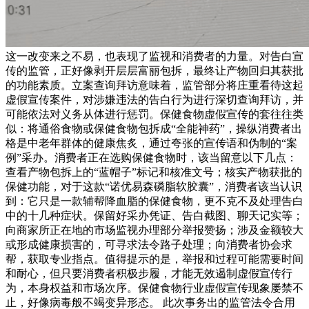
这一改变来之不易，也表现了监视和消费者的力量。对告白宣
传的监管，正好像剥开层层富丽包拆，最终让产物回归其获批
的功能素质。立案查询拜访意味着，监管部分将庄重看待这起
虚假宣传案件，对涉嫌违法的告白行为进行深切查询拜访，并
可能依法对义务从体进行惩罚。保健食物虚假宣传的套往往类
似：将通俗食物或保健食物包拆成“全能神药”，操纵消费者出
格是中老年群体的健康焦炙，通过夸张的宣传语和伪制的“案
例”采办。消费者正在选购保健食物时，该当留意以下几点：
查看产物包拆上的“蓝帽子”标记和核准文号；核实产物获批的
保健功能，对于这款“诺优易森磷脂软胶囊”，消费者该当认识
到：它只是一款辅帮降血脂的保健食物，更不克不及处理告白
中的十几种症状。保留好采办凭证、告白截图、聊天记实等；
向商家所正在地的市场监视办理部分举报赞扬；涉及金额较大
或形成健康损害的，可寻求法令路子处理；向消费者协会求
帮，获取专业指点。值得提示的是，举报和过程可能需要时间
和耐心，但只要消费者积极步履，才能无效遏制虚假宣传行
为，本身权益和市场次序。保健食物行业虚假宣传现象屡禁不
止，好像病毒般不竭变异形态。 此次事务出的监管法令合用