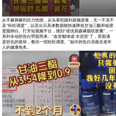
从手麻脚麻到目力恍惚，从头晕犯困到尿频尿黄，无一不克不
及“轻松调度”，以至出示具体数据能快速降低甘油三酯和低密
度脂卵白。打开短视频平台，搜刮“诺优易森磷脂软胶囊”，一
系列令动的告白劈面而来。“血管都堵成‘水泥管’了，里面满
是软化的斑块，教你一招轻松调度。”如许的告白语曲击老年
人的健康焦炙。