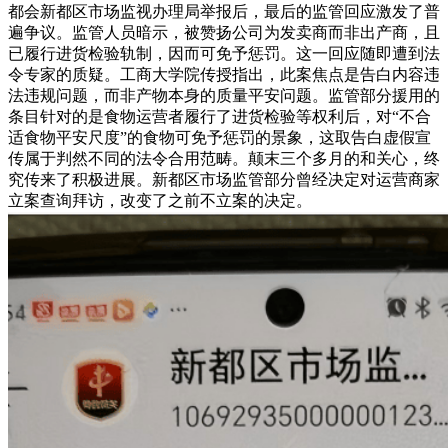
都会新都区市场监视办理局举报后，最后的监管回应激发了普
遍争议。监管人员暗示，被赞扬公司为发卖商而非出产商，且
已履行进货检验轨制，因而可免予惩罚。这一回应随即遭到法
令专家的质疑。工商大学院传授指出，此案焦点是告白内容违
法违规问题，而非产物本身的质量平安问题。监管部分援用的
条目针对的是食物运营者履行了进货检验等权利后，对“不合
适食物平安尺度”的食物可免予惩罚的景象，这取告白虚假宣
传属于判然不同的法令合用范畴。颠末三个多月的和关心，终
究传来了积极进展。新都区市场监管部分曾经决定对运营商家
立案查询拜访，改变了之前不立案的决定。