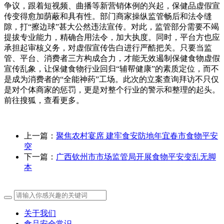
争议，跟着短视频、曲播等新营销体例的兴起，保健品虚假宣
传变得愈加荫蔽和具有性。部门商家操纵监管畅后和法令缝
隙，打“擦边球”甚大公然违法宣传。对此，监管部分需要不竭
提拔专业能力，精确合用法令，加大执度。同时，平台方也应
承担起审核义务，对虚假宣传告白进行严酷把关。只要当监
管、平台、消费者三方构成合力，才能无效遏制保健食物虚假
宣传乱象，让保健食物行业回归“辅帮健康”的素质定位，而不
是成为消费者的“全能神药”工场。此次的立案查询拜访不只仅
是对个体商家的惩罚，更是对整个行业的警示和整理的起头。
前往搜狐，查看更多。
上一篇：
聚焦农村宴席 建牢食安防地年宜春市食物平安
突
下一篇：
广西钦州市市场监管局开展食物平安变乱无脚
本
关于我们
食品安全常识