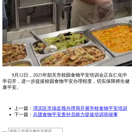
9月12日，2025年韶关市校园食物平安培训会正在仁化中
学召开，进一步提拔校园食物平安办理程度，切实保障师生健
康平安。
上一篇：
渭滨区市场监视办理局开展学校食物平安培训
下一篇：
兵团食物平安查抄员能力提拔培训班竣事