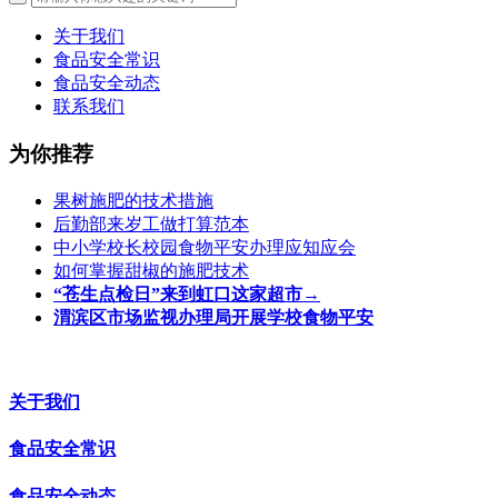
关于我们
食品安全常识
食品安全动态
联系我们
为你推荐
果树施肥的技术措施
后勤部来岁工做打算范本
中小学校长校园食物平安办理应知应会
如何掌握甜椒的施肥技术
“苍生点检日”来到虹口这家超市→
渭滨区市场监视办理局开展学校食物平安
关于我们
食品安全常识
食品安全动态