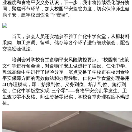
业程度和食物平安义务认识，下一步，我市将持续强化部分协
同，聚焦环节环节，加大校园平安监管力度，切实保障师生健
康平安，建牢校园饮食“平安墙”。
当天，参会人员还实地参不雅了仁化中学食堂，从原材料
采购、加工烹调、留样、储存等各个环节进行细致领会，配合
交换经验做法。
培训会对学校食堂食物平安风险防控要点、“校园餐”政策
文件等进行领会读，对食物平安工做进行了摆设。仁化中学、
乳源高级中学进行了经验分享，沉点交换了学校正在校园食物
平安保障方面的无效做法和办理经验。仁化中学食堂办理采用
4D办理模式，即：拾掇到位、义务到位、培训到位、施行到
位，仁化中学饭堂实现“三个零”-----食物平安变乱零发生、卫
生查抄零不及格、师生赞扬零记实，学校食堂办理程度不竭提
拔。