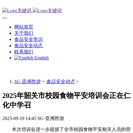
网站首页
关于我们
食品安全常识
食品安全动态
联系我们
English
SG·亚洲胜游
>
食品安全动态
>
2025年韶关市校园食物平安培训会正在仁
化中学召
2025-09-19 14:45
SG·亚洲胜游
本次培训会进一步提拔了全市校园食物平安相关人员的营