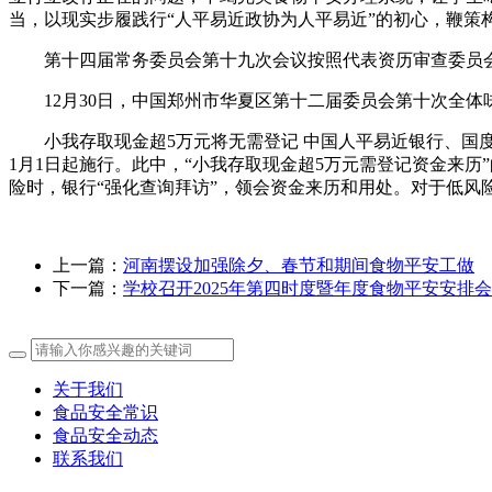
当，以现实步履践行“人平易近政协为人平易近”的初心，鞭策
第十四届常务委员会第十九次会议按照代表资历审查委员会
12月30日，中国郑州市华夏区第十二届委员会第十次全体
小我存取现金超5万元将无需登记 中国人平易近银行、国度
1月1日起施行。此中，“小我存取现金超5万元需登记资金来历
险时，银行“强化查询拜访”，领会资金来历和用处。对于低风
上一篇：
河南摆设加强除夕、春节和期间食物平安工做
下一篇：
学校召开2025年第四时度暨年度食物平安安排
关于我们
食品安全常识
食品安全动态
联系我们