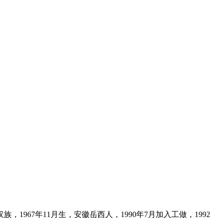
967年11月生，安徽岳西人，1990年7月加入工做，1992