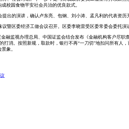
构成校园食物平安社会共治的优良款式。
提出的演讲，确认卢东亮、包钢、刘小涛、孟凡利的代表资历
味议暨区委经济工做会议召开。区委李晓雷受区委常委会委托演
金融监视办理总局、中国证监会结合发布《金融机构客户尽职查询
”的打消。按照新规，取款时，银行不再“一刀切”地扣问所有人
险景象。
会议