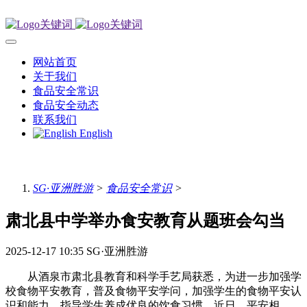
网站首页
关于我们
食品安全常识
食品安全动态
联系我们
English
SG·亚洲胜游
>
食品安全常识
>
肃北县中学举办食安教育从题班会勾当
2025-12-17 10:35
SG·亚洲胜游
从酒泉市肃北县教育和科学手艺局获悉，为进一步加强学
校食物平安教育，普及食物平安学问，加强学生的食物平安认
识和能力，指导学生养成优良的饮食习惯，近日，平安相