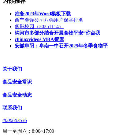
为你推荐
准备2023年Word模板下载
西宁翻译公司八强用户保举排名
多彩校园（20251114）
讷河市多部分结合开展食物平安“你点我
chinaxvideos MBA智库
安徽阜阳：阜南一中召开2025年冬季食物平
关于我们
食品安全常识
食品安全动态
联系我们
4000603536
周一至周六：8:00~17:00