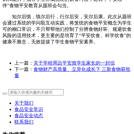
伴”食物平安教育从题班会勾当。
知尔后慎，慎尔后行，行尔后安，安尔后康。此次从题班
会通过系统的学问取互动实践，将笼统的食物平安概念为学生
可的糊口常识，不只帮帮他们控制了分辨食物好坏、规避饮食
风险的适用技术，更主要的是培育了“平安饮食、科学饮食”的
健康不雅念，无效提拔了学生食物平安素养。
上一篇：
关于学校周边平安致学生家长的一封信
下一篇：
食物财产高质量、立异化成长下 三新食物获批
量
关于我们
食品安全常识
食品安全动态
联系我们