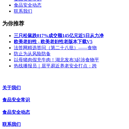
食品安全动态
联系我们
为你推荐
三只松鼠跌017%成交额145亿元近5日从力净
欧美老妇性 - 欧美老妇性老版本下载V5
法答网精选答问（第二十八批）——食物
防止为从风险防备
以母猪肉假充牛肉！湖北发布3起涉食物平
热线播报员｜居平易近养老安全打点：跨
关于我们
食品安全常识
食品安全动态
联系我们