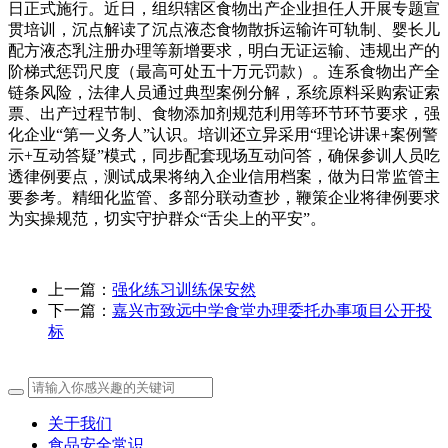
日正式施行。近日，组织辖区食物出产企业担任人开展专题宣
贯培训，沉点解读了沉点液态食物散拆运输许可轨制、婴长儿
配方液态乳注册办理等新增要求，明白无证运输、违规出产的
阶梯式惩罚尺度（最高可处五十万元罚款）。连系食物出产全
链条风险，法律人员通过典型案例分解，系统原料采购索证索
票、出产过程节制、食物添加剂规范利用等环节环节要求，强
化企业“第一义务人”认识。培训还立异采用“理论讲课+案例警
示+互动答疑”模式，同步配套现场互动问答，确保参训人员吃
透律例要点，测试成果将纳入企业信用档案，做为日常监管主
要参考。精细化监管、多部分联动查抄，鞭策企业将律例要求
为实操规范，切实守护群众“舌尖上的平安”。
上一篇：
强化练习训练保安然
下一篇：
嘉兴市致远中学食堂办理委托办事项目公开投
标
关于我们
食品安全常识