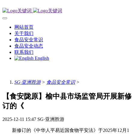
网站首页
关于我们
食品安全常识
食品安全动态
联系我们
English
SG·亚洲胜游
>
食品安全常识
>
【食安陇原】榆中县市场监管局开展新修
订的《
2025-12-11 15:47
SG·亚洲胜游
新修订的《中华人平易近国食物平安法》于2025年12月1