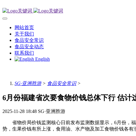
网站首页
关于我们
食品安全常识
食品安全动态
联系我们
English
SG·亚洲胜游
>
食品安全常识
>
6月份福建省次要食物价钱总体下行 估计
2025-11-28 18:48
SG·亚洲胜游
省物价局价钱监测核心日前发布监测数据显示，6月份，福建省
势，生果价钱有所上涨，食用油、水产物及加工食物价钱各有