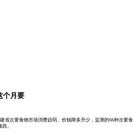
这个月要
次要食物市场消费趋弱、价钱降多升少，监测的66种次要食物
涨跌。