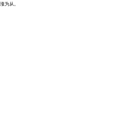
以涨为从。