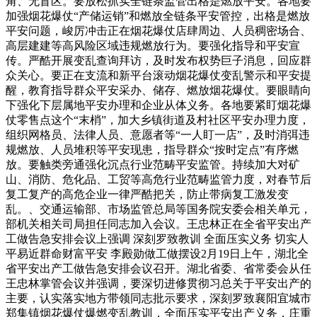
角、无盲区。要放松抓实全链条监管出格是燃放平安。各地要
加强烟花爆仗“产储运销”和燃放全链条平安管控，出格是燃放
平安问题，峻厉冲击正在烟花爆仗店肆周边、人员稠密场合、
高层建建等高风险区域违规燃放行为。要强化指导和平安宣
传。严酷开展变乱查询拜访，及时发布权势巨子消息，回应群
众关心。要正在支流和新平台滚动烟花爆仗变乱警示和平安提
醒，教育指导群众平安采办、储存、燃放烟花爆仗。要眼睛向
下强化下层属地平安办理和企业从体义务。各地要紧盯烟花爆
仗零售点这个“末梢”，加大乡镇街道及村社区平安办理力度，
组织网格员、法律人员、意愿者等“一人盯一店”，及时消弭违
规燃放、人员堆积等平安现患，指导群众“按时定点”有序燃
放。要触类旁通强化沉点行业范畴平安监管。持续加大对矿
山、消防、危化品、工贸等高危行业范畴监管力度，对春节后
复工复产的高危企业一律严酷把关，防止带病复工激发变
乱。、交通运输部、市场监管总局等国务院安委会相关单元，
部机关相关司局担任同志加入会议。王忠林正在全省平安出产
工做告急安排会议上强调 深刻罗致教训 全面压实义务 切实人
平易近群命财富平安 李殿勋做工做摆设2月19日上午，湖北全
省平安出产工做告急安排会议召开。湖北省委、省常委会从任
王忠林掌管会议并强调，要深切进修贯彻习总关于平安出产的
主要，认实落实地方带领同志批示要求，深刻罗致襄阳宜城市
郑集镇烟花爆仗爆燃变乱教训，全面压实平安出产义务，庄重