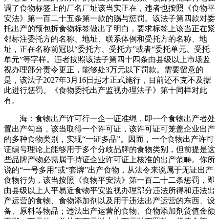
调了食物标签上的厂名厂址该当实正在，违者也按照《食物平
安法》第一百二十五条第一款的赐与惩罚。该法子第四款对委
托出产的预包拆食物标签做出了明白，要求标签上该当正在紧
邻标注委托方的名称、地址、联系体例和受托方的名称、地
址，正在名称前冠以“委托方、受托方”或者“委托单元、受托
单元”等字样。违者按照该法子第四十四条由县级以上市场监
视办理部分责令更正，能够处3万元以下罚款。需要留意的
是，该法子2027年3月16日起才正式施行，目前还不克不及据
此进行惩罚。《食物委托出产监视办理法子》第十同样对此
有。
海：食物出产许可行‌一企一证准绳‌，即一个食物出产者处
置出产勾当，该当取得一个许可证，该许可证可笼盖企业出产
的多种食物类别，实现“一证多品”。因而，一个食物出产许可
证编号理论上能够用于多个分歧品牌的食物类别，但前提是这
些品牌产物必需属于持证企业许可证上核准的出产范畴。你所
说的“一号多用”或“套牌”出产食物，从法令来说属于无证出产
食物行为，该当按照《食物平安法》第一百二十二条惩罚，即
由县级以上人平易近食物平安监视办理部分违法所得和违法出
产运营的食物、食物添加剂以及用于违法出产运营的东西、设
备、原料等物品；违法出产运营的食物、食物添加剂货值金额