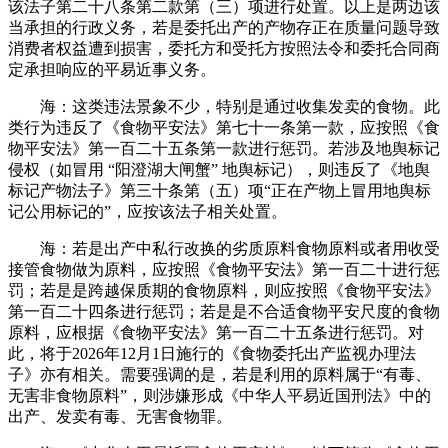
该法子第二十八条第二款第（三）项进行处置。以上是两边该
当承担的行政义务，若是委托出产的产物存正在质量问题导致
消费者权益遭到损害，委托方和受托方按照法令和委托合同商
定承担响应的平易近事义务。
海：这类违法景象不少，特别是通过收集发卖的食物。此
类行为违反了《食物平安法》第七十一条第一款，应按照《食
物平安法》第一百二十五条第一款进行惩罚。若涉及地舆标记
侵权（如冒用 “阳澄湖大闸蟹” 地舆标记），则违反了《地舆
标记产物法子》第三十条第（五）项“正在产物上冒用地舆标
记公用标记的”，应按该法子相关处置。
海：若是出产中私行改换的劣质原料食物原料或者用收受
接管食物做为原料，应按照《食物平安法》第一百二十进行惩
罚；若是是跨越保质期的食物原料，则应按照《食物平安法》
第一百二十四条进行惩罚；若是是不合适食物平安尺度的食物
原料，应根据《食物平安法》第一百二十五条进行惩罚。对
此，将于2026年12月1日施行的《食物委托出产监视办理法
子》亦有相关。需要强调的是，若是利用的原料属于“有毒、
无害非食物原料”，则涉嫌形成《中华人平易近国刑法》中的
出产、发卖有毒、无害食物罪。