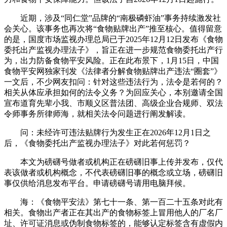
近期，涉及“同仁堂”品牌的“南极磷虾油”事务持续激发社
会关心。该事务也再次将“食物贴牌出产”推至核心。值得留意
的是，国度市场监视办理总局已于2025年12月12日发布《食物
委托出产监视办理法子》，旨正在进一步规范食物委托出产行
为，出力防备食物平安风险。正在此布景下，1月15日，中国
食物平安网独家刊发《法律者分解食物贴牌出产违法“圈套”》
一文后，不少网友扣问：针对这些违法行为，法令是若何的？
相关从体应承担如何的法令义务？为回应关心，本别邀请全国
宣布道育先辈小我、市顺义区普法团、高级企业合规师、双法
令师事务所律师海，就相关法令问题进行阐发解读。
问：未经许可违法贴牌行为发生正在2026年12月1日之
后，《食物委托出产监视办理法子》对此若何惩罚？
本文为磅礴号做者或机构正在磅礴旧事上传并发布，仅代
表该做者或机构概念，不代表磅礴旧事的概念或立场，磅礴旧
事仅供给消息发布平台。申请磅礴号请用电脑拜候。
海：《食物平安法》第七十一条、第一百二十五条对此有
相关。食物出产者正在其出产的食物标签上冒用他人的厂名厂
址、许可证消息或伪制食物标签的，能够认定标签含有虚假内