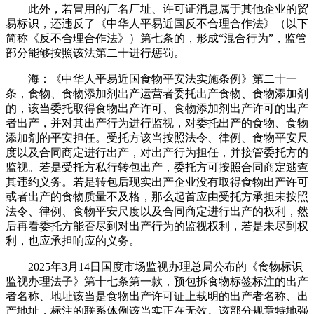
此外，若冒用的厂名厂址、许可证消息属于其他企业的贸
易标识，还违反了《中华人平易近国反不合理合作法》（以下
简称《反不合理合作法》）第七条的，形成“混合行为”，监管
部分能够按照该法第二十进行惩罚。
海：《中华人平易近国食物平安法实施条例》第二十一
条，食物、食物添加剂出产运营者委托出产食物、食物添加剂
的，该当委托取得食物出产许可、食物添加剂出产许可的出产
者出产，并对其出产行为进行监视，对委托出产的食物、食物
添加剂的平安担任。受托方该当按照法令、律例、食物平安尺
度以及合同商定进行出产，对出产行为担任，并接管委托方的
监视。若是受托方私行转包出产，委托方可按照合同商定逃查
其违约义务。若是转包后现实出产企业没有取得食物出产许可
或者出产的食物质量不及格，那么起首应由受托方承担未按照
法令、律例、食物平安尺度以及合同商定进行出产的权利，然
后再看委托方能否尽到对出产行为的监视权利，若是未尽到权
利，也应承担响应的义务。
2025年3月14日国度市场监视办理总局公布的《食物标识
监视办理法子》第十七条第一款，预包拆食物标签标注的出产
者名称、地址该当是食物出产许可证上载明的出产者名称、出
产地址，标注的联系体例该当实正在无效。该部分规章特地强