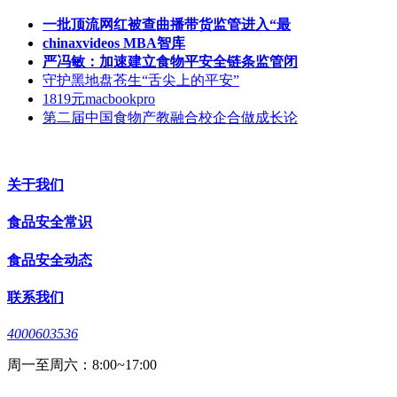
一批顶流网红被查曲播带货监管进入“最
chinaxvideos MBA智库
严冯敏：加速建立食物平安全链条监管闭
守护黑地盘苍生“舌尖上的平安”
1819元macbookpro
第二届中国食物产教融合校企合做成长论
关于我们
食品安全常识
食品安全动态
联系我们
4000603536
周一至周六：8:00~17:00