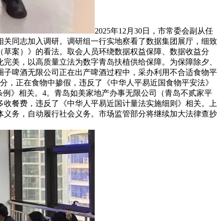
2025年12月30日，市常委会副从任
相关同志加入调研。调研组一行实地察看了数据集团展厅，细致
（草案）》的看法。取会人员环绕数据权益保障、数据收益分
化完美，以高质量立法为数字青岛扶植供给保障。为保障除夕、
圈子啤酒无限公司正在出产啤酒过程中，采办利用不合适食物平
成分，正在食物中掺假，违反了《中华人平易近国食物平安法》
量条例》相关。4。青岛如美家地产办事无限公司（青岛不贰家平
多收餐费，违反了《中华人平易近国计量法实施细则》相关。上
体义务，自动履行社会义务。市场监管部分将继续加大法律查抄