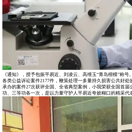
《通知》，授予包振平易近、刘凌云、高维玉“青岛楷模”称
各类公益诉讼案件2177件，鞭策处理一多量持久损害公共好处
承办的案件27次获评全国、全省典型案例，小我荣获全国首届
功、三等功各一次，是以力量守护人平易近夸姣糊口的精采代