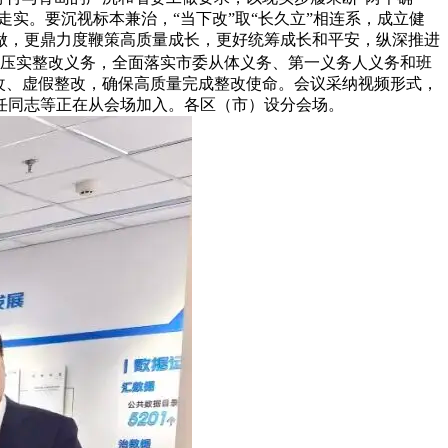
实。要沉视标本兼治，“当下改”取“长久立”相连系，成立健
做，更鼎力度鞭策高质量成长，更好统筹成长和平安，纵深推进
要压实整改义务，全面落实市委从体义务、第一义务人义务和班
改、虚假整改，确保高质量完成整改使命。会议采纳视频形式，
任同志等正在从会场加入。各区（市）设分会场。