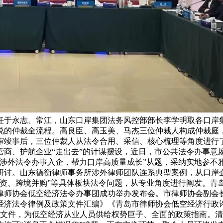
任于永志、常江，山东口岸集团法务风控部部长李学明取各口岸
说的仲裁全流程。高良臣、高玉美、马杰三位仲裁人构成仲裁庭
审竣事后，三位仲裁人从法令合用、采信、核心梳理等角度进行
营商、护航企业“走出去”的计谋摆设，近日，市公共法令办事意
策涉外法令办事入企，帮力口岸高质量成长”从题，采纳实地参不
研讨。山东德衡律师事务所涉外律师团队连系典型案例，从口岸企
融资、跨境并购”等具体板块法令问题，从专业角度进行阐发。青
日，市律师协会低空经济法令办事团成功举办发布会。市律师协会副
经济法令律例及政策文件汇编》《青岛市律师协会低空经济行政
策文件，为低空经济从业人员供给权势巨子、全面的政策指南。