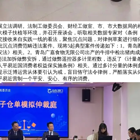
展立法调研。法制工做委员会、财经工做室、市、市大数据局的
大模子扶植等环境，并召开座谈会，听取相关数据专家对《条例
究接收来自实践一线的看法，聚焦沉点问题，对律例草案进行细
批沉点消费范畴违法案件。现将5起典型案件传递如下：1。青岛
安法》相关。2。青岛广嘉食物无限公司出产的牛排中检出猪肉
器内违法加拆做弊安拆，通过做弊遥控器多计里程数，违反了《计
人平易近国消费者权益保实施条例》相关。通过多计分量的体例
提示泛博运营从体要引认为戒，盲目恪守法令律例，严酷落实从
平易近营制一个平安、安心、有序的消费。